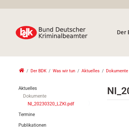
Der
Der BDK
Was wir tun
Aktuelles
Dokumente
N
NI_2
Aktuelles
a
Dokumente
v
NI_20230320_LZKI.pdf
i
g
Termine
a
t
Publikationen