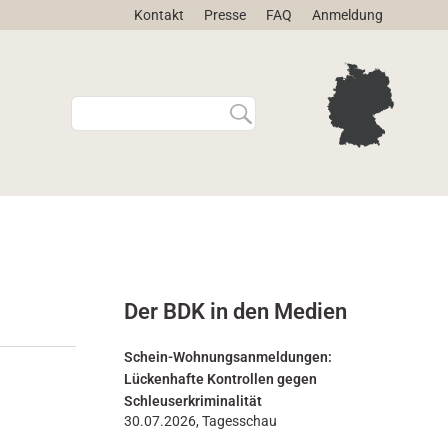
Kontakt
Presse
FAQ
Anmeldung
W
E
e
r
b
w
s
e
i
i
t
t
e
e
d
r
u
t
r
e
Der BDK in den Medien
c
S
h
u
s
c
Schein-Wohnungsanmeldungen:
u
h
Lückenhafte Kontrollen gegen
c
e
Schleuserkriminalität
h
…
30.07.2026, Tagesschau
e