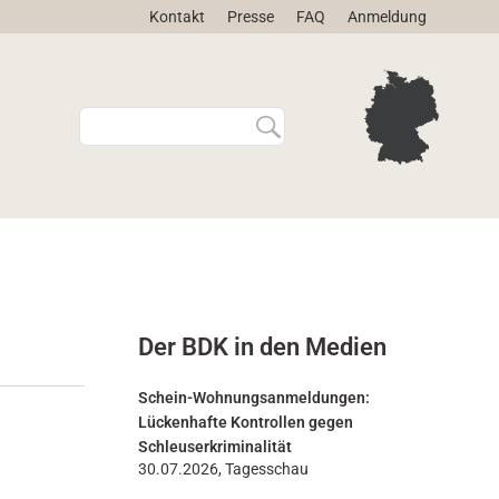
Kontakt
Presse
FAQ
Anmeldung
W
E
e
r
b
w
s
e
i
i
t
t
e
e
d
r
u
t
r
e
Der BDK in den Medien
c
S
h
u
s
c
Schein-Wohnungsanmeldungen:
u
h
Lückenhafte Kontrollen gegen
c
e
Schleuserkriminalität
h
…
30.07.2026, Tagesschau
e