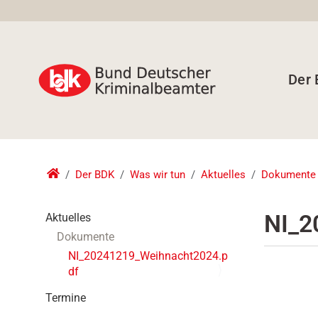
Der
Der BDK
Was wir tun
Aktuelles
Dokumente
N
NI_2
Aktuelles
a
Dokumente
v
NI_20241219_Weihnacht2024.p
i
df
g
a
Termine
t