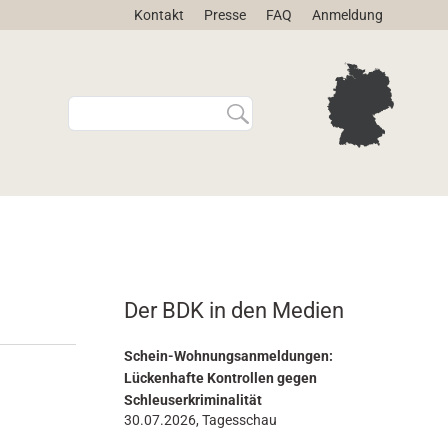
Kontakt
Presse
FAQ
Anmeldung
W
E
e
r
b
w
s
e
i
i
t
t
e
e
d
r
u
t
r
e
Der BDK in den Medien
c
S
h
u
s
c
Schein-Wohnungsanmeldungen:
u
h
Lückenhafte Kontrollen gegen
c
e
Schleuserkriminalität
h
…
30.07.2026, Tagesschau
e