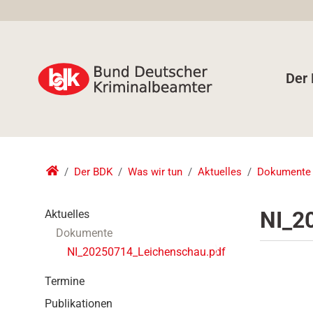
Der
Der BDK
Was wir tun
Aktuelles
Dokumente
N
NI_2
Aktuelles
a
Dokumente
v
NI_20250714_Leichenschau.pdf
i
g
Termine
a
t
Publikationen