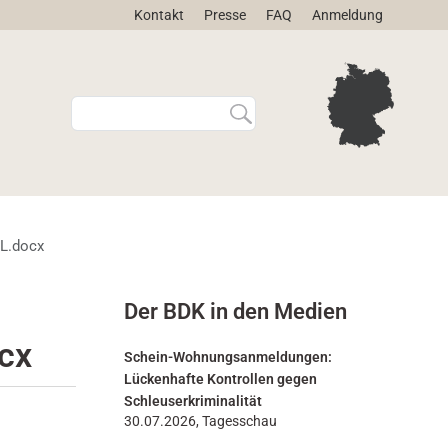
Kontakt
Presse
FAQ
Anmeldung
W
E
e
r
b
w
s
e
i
i
t
t
e
e
dL.docx
d
r
u
t
r
e
Der BDK in den Medien
c
S
h
u
ocx
s
c
Schein-Wohnungsanmeldungen:
u
h
Lückenhafte Kontrollen gegen
c
e
Schleuserkriminalität
h
…
30.07.2026, Tagesschau
e