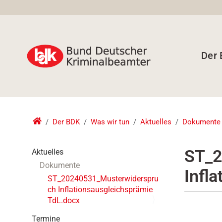
Der
Der BDK
Was wir tun
Aktuelles
Dokumente
N
ST_2
Aktuelles
a
Dokumente
Infl
v
ST_20240531_Musterwiderspru
i
ch Inflationsausgleichsprämie
g
TdL.docx
a
t
Termine