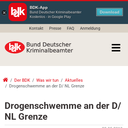
BDK-App
Download
Bund Deutscher Kriminalbeamter
Kostenlos - in Google Play
Kontakt
Presse
FAQ
Anmeldung
Der BDK
Was wir tun
Aktuelles
Drogenschwemme an der D/ NL Grenze
Drogenschwemme an der D/
NL Grenze