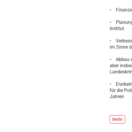
• Finanzi
• Planungs
Institut
• Verbesse
im Sinne d
• Abbau st
aber insbe
Landeskri
• Erarbei
für die Po
Jahren
Berlin