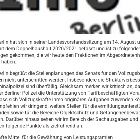
rlin hat sich in seiner Landesvorstandssitzung am 14. August u
it dem Doppelhaushalt 2020/2021 befasst und ist zu folgende
gen gekommen, die wir heute den Fraktionen im Abgeordneten
t haben:
rlin begrüßt die Stellenplanungen des Senats für den Vollzugsb
ten nicht unterschritten werden. Insbesondere die Strukturverbe
minalpolizei sind überfällig. Gleichsam merken wir kritisch an, da
er Berliner Polizei die Unterstützung von Tarifbeschäftigten Vo
 dass sich Vollzugskräfte ihren originären Aufgaben zuwenden k
pfehlen wir dringend, weitere Stellen für die ermittlungsunters
enden sowie für die Bereiche Objektschutz und Gefangenenbew
n. Darüber hinaus sehen wir im Bereich der Sachausgaben und
nen folgende Punkte als zielführend an:
te Mittel für die Gewährung von Leistungsprämien