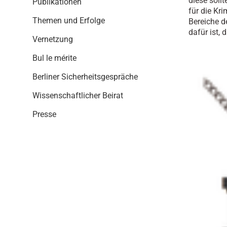
diese soll
Publikationen
i
für die Kri
o
Themen und Erfolge
Bereiche d
n
dafür ist,
Vernetzung
Bul le mérite
Berliner Sicherheitsgespräche
Wissenschaftlicher Beirat
Presse