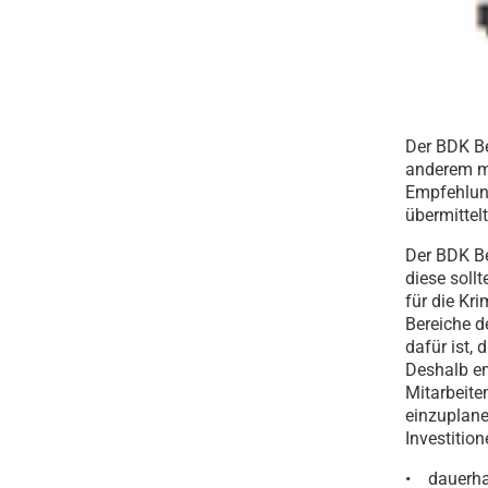
Der BDK Be
anderem m
Empfehlun
übermittel
Der BDK Be
diese soll
für die Kri
Bereiche d
dafür ist,
Deshalb em
Mitarbeit
einzuplane
Investitio
• dauerhaf