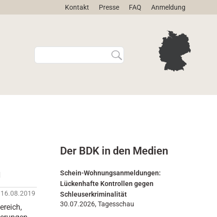
Kontakt
Presse
FAQ
Anmeldung
W
E
e
r
b
w
s
e
i
i
t
t
e
e
d
r
u
t
r
e
Der BDK in den Medien
c
S
h
u
n
s
c
Schein-Wohnungsanmeldungen:
u
h
Lückenhafte Kontrollen gegen
c
e
16.08.2019
Schleuserkriminalität
h
…
30.07.2026, Tagesschau
ereich,
e