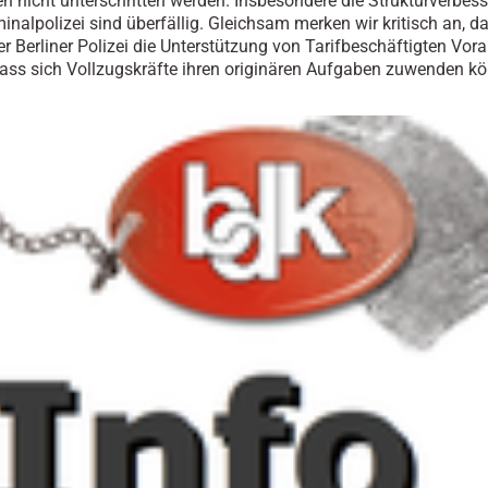
ten nicht unterschritten werden. Insbesondere die Strukturverbe
minalpolizei sind überfällig. Gleichsam merken wir kritisch an, da
er Berliner Polizei die Unterstützung von Tarifbeschäftigten Vo
 dass sich Vollzugskräfte ihren originären Aufgaben zuwenden k