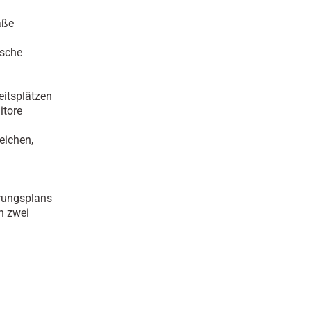
aße
ische
eitsplätzen
itore
eichen,
rungsplans
n zwei