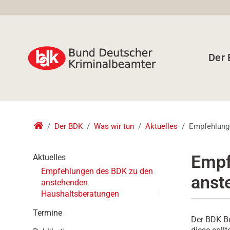
Der
Der BDK
Was wir tun
Aktuelles
Empfehlung
N
Empf
Aktuelles
a
Empfehlungen des BDK zu den
anst
v
anstehenden
i
Haushaltsberatungen
g
a
Termine
Der BDK Be
t