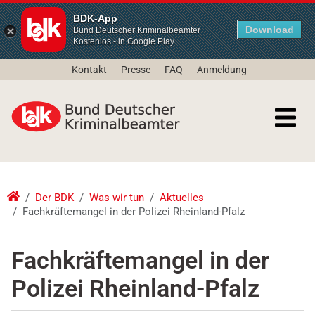
BDK-App
Download
Bund Deutscher Kriminalbeamter
Kostenlos - in Google Play
Kontakt
Presse
FAQ
Anmeldung
Der BDK
Was wir tun
Aktuelles
Fachkräftemangel in der Polizei Rheinland-Pfalz
Fachkräftemangel in der
Polizei Rheinland-Pfalz