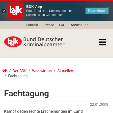
BDK-App
Download
Bund Deutscher Kriminalbeamter
Kostenlos - in Google Play
Kontakt
Presse
FAQ
Anmeldung
Der BDK
Was wir tun
Aktuelles
Fachtagung
Fachtagung
22.01.2008
Kampf gegen rechte Erscheinungen im Land