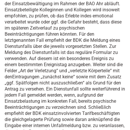
der Einsatzbewältigung im Rahmen der BAO Ahr abläuft.
Einsatzbeteiligte Kolleginnen und Kollegen wird insoweit
empfohlen, zu prüfen, ob das Erlebte indes emotional
verarbeitet wurde oder ggf. die Gefahr besteht, dass diese
i
m späteren Z
eitverlauf zu psychischen
Beeinträchtigungen führen könnten. Für den
letztgenannten Fall empfiehlt der BDK die Meldung eines
Dienstunfalls über die jeweils vorgesetzten Stellen. Zur
Meldung des Dienstunfalls ist das reguläre Formular zu
verwenden. Auf diesem ist ein besonderes Ereignis zu
einem bestimmten Ereignistag anzugeben. Weiter sind die
Felder „Art der Verletzung“ und „verletzte Körperteile“
mit
den
Eintragung
en
„zunächst keine“ sowie mit dem Zusatz
„
ggf. Spätfolgen nicht aus
zuschließen“ als Grund für den
Antrag
zu versehen. Ein Dienstunfall sollte weiterführend in
jedem Fall gemeldet werden, wenn, aufgrund der
Einsatzbelastung
im konkreten Fall
, bereit
s
psychische
Beeinträchtigungen zu verzeichnen sind. Schließlich
empfiehlt der BDK einsatzinvolvierten Tarifbeschäftigten
die gleichgelagerte Prüfung sowie daran anknüpfend die
Eingabe einer internen Unfallmeldung bzw. zu veranlassen,