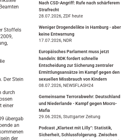
nkstele
Nach CSD-Angriff: Rufe nach schärferem
n
n Beamten
Strafrecht
28.07.2026, ZDF heute
Weniger Drogendelikte in Hamburg - aber
r Stoffels
keine Entwarnung
.2009,
17.07.2026, NDR
ung,
Europäisches Parlament muss jetzt
handeln: BDK fordert schnelle
ie
Entscheidung zur Sicherung zentraler
Ermittlungsansätze im Kampf gegen den
. Der Stein
sexuellen Missbrauch von Kindern
08.07.2026, NEWSFLASH24
n durch
Gemeinsame Terrorabwehr: Deutschland
lossen
und Niederlande - Kampf gegen Mocro-
 einer
Mafia
29.06.2026, Stuttgarter Zeitung
09 übergab
Spende an
Podcast „Klartext mit Lilly“: Statistik,
 gekommenen
Sicherheit, Schlussfolgerung. Zwischen
sein der