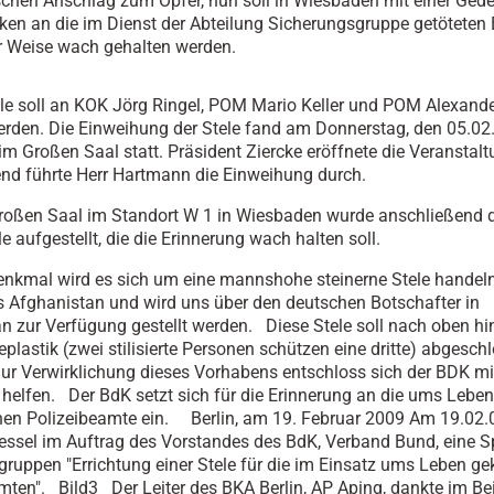
chen Anschlag zum Opfer, nun soll in Wiesbaden mit einer Gede
en an die im Dienst der Abteilung Sicherungsgruppe getötete
r Weise wach gehalten werden.
ele soll an KOK Jörg Ringel, POM Mario Keller und POM Alexande
rden. Die Einweihung der Stele fand am Donnerstag, den 05.02
 im Großen Saal statt. Präsident Ziercke eröffnete die Veranstalt
nd führte Herr Hartmann die Einweihung durch.
oßen Saal im Standort W 1 in Wiesbaden wurde anschließend d
 aufgestellt, die die Erinnerung wach halten soll.
nkmal wird es sich um eine mannshohe steinerne Stele handeln
Afghanistan und wird uns über den deutschen Botschafter in
n zur Verfügung gestellt werden. Diese Stele soll nach oben hi
eplastik (zwei stilisierte Personen schützen eine dritte) abgesch
r Verwirklichung dieses Vorhabens entschloss sich der BDK mit
helfen. Der BdK setzt sich für die Erinnerung an die ums Leben
n Polizeibeamte ein. Berlin, am 19. Februar 2009 Am 19.02.
ssel im Auftrag des Vorstandes des BdK, Verband Bund, eine 
tgruppen "Errichtung einer Stele für die im Einsatz ums Leben
mten". Bild3 Der Leiter des BKA Berlin, AP Aping, dankte im Bei