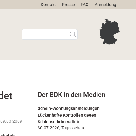
Kontakt
Presse
FAQ
Anmeldung
W
E
e
r
b
w
s
e
i
i
t
t
e
e
d
r
u
t
r
e
det
Der BDK in den Medien
c
S
h
u
s
c
Schein-Wohnungsanmeldungen:
u
h
Lückenhafte Kontrollen gegen
c
e
09.03.2009
Schleuserkriminalität
h
…
30.07.2026, Tagesschau
e