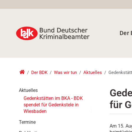
Der
Der BDK
Was wir tun
Aktuelles
Gedenkstätt
N
Gede
Aktuelles
a
Gedenkstätten im BKA - BDK
für 
v
spendet für Gedenkstele in
i
Wiesbaden
g
a
Termine
Am 15. Aug
t