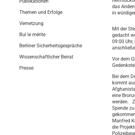
heimtückis
Publikationen
i
das Andenk
o
Themen und Erfolge
in würdige
n
Vernetzung
Mit der St
Bul le mérite
gedacht we
09:00 Uhr,
Berliner Sicherheitsgespräche
anschließe
Wissenschaftlicher Beirat
Vor dem Gr
Gedenkstele
Presse
Bei dem De
kommt aus 
Afghanista
eine Bronz
werden. Zu
Spende zu 
gekommene
Manfred Ke
die Projek
Polizeibea