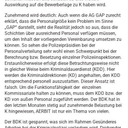
Auswirkung auf die Bewerberlage zu K haben wird.
Zunehmend wird deutlich: Auch wenn die AG GAP zurecht
erklärt, dass die Personalgröße kein Problem im Sinne
„GAP“ darstellt, sieht die Realität jedoch so aus, dass die
Schichten über ausreichend Personal verfügen müssen,
um den Inhalt der vorliegenden Vereinbarung umsetzen zu
können. So sehen die Polizeipräsidien bei der
Personalverteilung sehr wohl einen Schwerpunkt bei der
Berechnung bzw. Besetzung einzelner Polizeiinspektionen.
Erstaunlicherweise erfolgt diese Betrachtungsweise nicht
in gleicher Weise beim Kriminaldauerdienst (KDD). Hier
werden die Kriminaldirektionen (KD) angehalten, den KDD
entsprechend personell auszustatten. Dieser Ansatz ist
falsch. Um die Funktionsfähigkeit der einzelnen
Kommissariate halten zu können, muss dem KDD bzw. der
KD von außen Personal zugeführt werden. Der BDK hat in
den letzten Monaten stetig auf zunehmende Belastung bei
K hingewiesen, AERBIT ist nur ein Thema von vielen.
Der BDK ist gespannt, was sich im Rahmen Gesünderes
Arbeiten bei der Kriminalpolizei verändern wird. Drohender