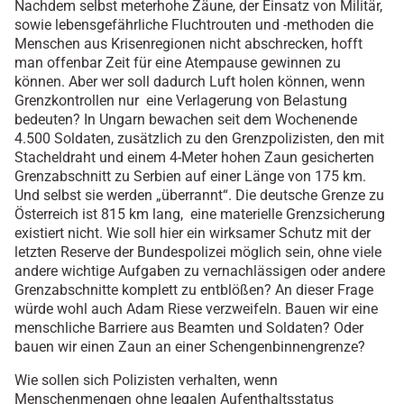
Nachdem selbst meterhohe Zäune, der Einsatz von Militär,
sowie lebensgefährliche Fluchtrouten und -methoden die
Menschen aus Krisenregionen nicht abschrecken, hofft
man offenbar Zeit für eine Atempause gewinnen zu
können. Aber wer soll dadurch Luft holen können, wenn
Grenzkontrollen nur eine Verlagerung von Belastung
bedeuten? In Ungarn bewachen seit dem Wochenende
4.500 Soldaten, zusätzlich zu den Grenzpolizisten, den mit
Stacheldraht und einem 4-Meter hohen Zaun gesicherten
Grenzabschnitt zu Serbien auf einer Länge von 175 km.
Und selbst sie werden „überrannt“. Die deutsche Grenze zu
Österreich ist 815 km lang, eine materielle Grenzsicherung
existiert nicht. Wie soll hier ein wirksamer Schutz mit der
letzten Reserve der Bundespolizei möglich sein, ohne viele
andere wichtige Aufgaben zu vernachlässigen oder andere
Grenzabschnitte komplett zu entblößen? An dieser Frage
würde wohl auch Adam Riese verzweifeln. Bauen wir eine
menschliche Barriere aus Beamten und Soldaten? Oder
bauen wir einen Zaun an einer Schengenbinnengrenze?
Wie sollen sich Polizisten verhalten, wenn
Menschenmengen ohne legalen Aufenthaltsstatus