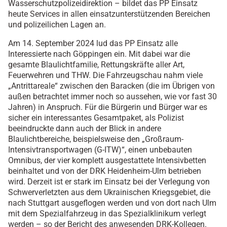
Wasserschutzpolizeidirektion – bildet das PP Einsatz
heute Services in allen einsatzunterstützenden Bereichen
und polizeilichen Lagen an.
Am 14. September 2024 lud das PP Einsatz alle
Interessierte nach Göppingen ein. Mit dabei war die
gesamte Blaulichtfamilie, Rettungskräfte aller Art,
Feuerwehren und THW. Die Fahrzeugschau nahm viele
„Antrittareale“ zwischen den Baracken (die im Übrigen von
außen betrachtet immer noch so aussehen, wie vor fast 30
Jahren) in Anspruch. Für die Bürgerin und Bürger war es
sicher ein interessantes Gesamtpaket, als Polizist
beeindruckte dann auch der Blick in andere
Blaulichtbereiche, beispielsweise den „Großraum-
Intensivtransportwagen (G-ITW)“, einen unbebauten
Omnibus, der vier komplett ausgestattete Intensivbetten
beinhaltet und von der DRK Heidenheim-Ulm betrieben
wird. Derzeit ist er stark im Einsatz bei der Verlegung von
Schwerverletzten aus dem Ukrainischen Kriegsgebiet, die
nach Stuttgart ausgeflogen werden und von dort nach Ulm
mit dem Spezialfahrzeug in das Spezialklinikum verlegt
werden – so der Bericht des anwesenden DRK-Kollegen.