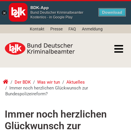
BDK-App
Download
Bund Deutscher Kriminalbeamter
Kostenlos - in Google Play
Kontakt
Presse
FAQ
Anmeldung
Der BDK
Was wir tun
Aktuelles
Immer noch herzlichen Glückwunsch zur
Bundespolizeireform?
Immer noch herzlichen
Glückwunsch zur