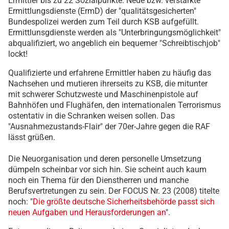
Ermittler bis zu 22 Sozialpunkte. Neue bzw. verstärkte
Ermittlungsdienste (ErmD) der "qualitätsgesicherten"
Bundespolizei werden zum Teil durch KSB aufgefüllt.
Ermittlunsgdienste werden als "Unterbringungsmöglichkeit"
abqualifiziert, wo angeblich ein bequemer "Schreibtischjob"
lockt!
Qualifizierte und erfahrene Ermittler haben zu häufig das
Nachsehen und mutieren ihrerseits zu KSB, die mitunter
mit schwerer Schutzweste und Maschinenpistole auf
Bahnhöfen und Flughäfen, den internationalen Terrorismus
ostentativ in die Schranken weisen sollen. Das
"Ausnahmezustands-Flair" der 70er-Jahre gegen die RAF
lässt grüßen.
Die Neuorganisation und deren personelle Umsetzung
dümpeln scheinbar vor sich hin. Sie scheint auch kaum
noch ein Thema für den Dienstherren und manche
Berufsvertretungen zu sein. Der FOCUS Nr. 23 (2008) titelte
noch: "
Die größte deutsche Sicherheitsbehörde passt sich
neuen Aufgaben und Herausforderungen an
".