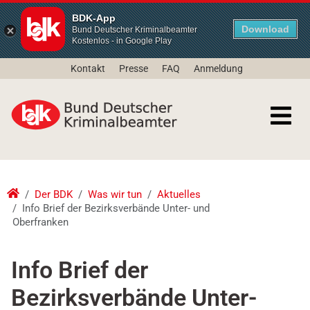
BDK-App
Download
Bund Deutscher Kriminalbeamter
Kostenlos - in Google Play
Kontakt
Presse
FAQ
Anmeldung
Der BDK
Was wir tun
Aktuelles
Info Brief der Bezirksverbände Unter- und
Oberfranken
Info Brief der
Bezirksverbände Unter-