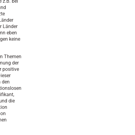
 z.B. bei
und
zte
 Länder
er Länder
ann eben
agen keine
ten Themen
fnung der
 positive
ieser
n den
tionslosen
fikant,
und die
tion
ion
hen