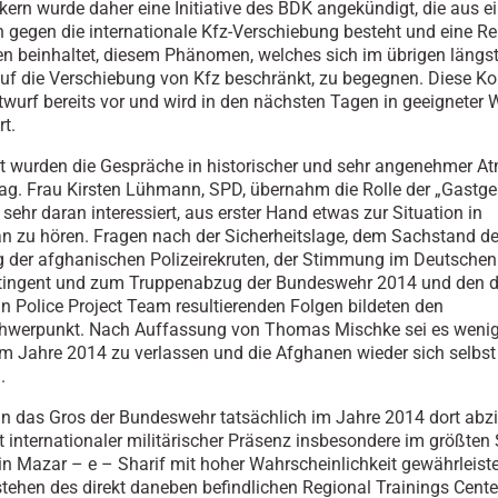
ikern wurde daher eine Initiative des BDK angekündigt, die aus e
 gegen die internationale Kfz-Verschiebung besteht und eine Re
n beinhaltet, diesem Phänomen, welches sich im übrigen längst
uf die Verschiebung von Kfz beschränkt, zu begegnen. Diese K
ntwurf bereits vor und wird in den nächsten Tagen in geeigneter 
rt.
 wurden die Gespräche in historischer und sehr angenehmer A
ag. Frau Kirsten Lühmann, SPD, übernahm die Rolle der „Gastgeb
 sehr daran interessiert, aus erster Hand etwas zur Situation in
n zu hören. Fragen nach der Sicherheitslage, dem Sachstand de
 der afghanischen Polizeirekruten, der Stimmung im Deutschen
ntingent und zum Truppenabzug der Bundeswehr 2014 und den d
 Police Project Team resultierenden Folgen bildeten den
werpunkt. Nach Auffassung von Thomas Mischke sei es wenig 
m Jahre 2014 zu verlassen und die Afghanen wieder sich selbst
.
n das Gros der Bundeswehr tatsächlich im Jahre 2014 dort abzi
st internationaler militärischer Präsenz insbesondere im größten
n Mazar – e – Sharif mit hoher Wahrscheinlichkeit gewährleiste
stehen des direkt daneben befindlichen Regional Trainings Cente