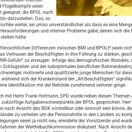
d Flügelkämpfe seien
ht geeignet, die BPOL nach
tiv darzustellen. Das, so
chke weiter, sei umso unverständlicher als dass es eine Meng
 Herausforderungen und interner Probleme gäbe, denen sich die 
stellen hätte.
ffensichtlichen Differenzen zwischen BMI und BPOLP seien nic
das Vertrauen der Beschäftigten in ihre Führung zu stärken, ges
WIR-Gefühl“ zu erzeugen. Infolge des demografischen Wandels, 
n Schlagzeilen und der suboptimalen beruflichen Rahmenbedin
chwieriger, motivierte und qualifizierte junge Menschen für dies
n, während sich der Krankenstand der „Alt-Beschäftigten“ signifik
eine Identifikation mit der Behörde zunehmend verloren ginge.
ch mit Herrn Frank Hofmann, SPD wurde neben diesen Themen 
nd zukünftige Aufgabenschwerpunkte der BPOL gesprochen. Her
 es nach Ansicht des BDK vorstellbar oder sinnvoll sein könne, d
länder zu verteilen um die Personalnöte in den Ländern zu kom
legungen seien ja nicht neu, erwiderte der Vorsitzende und wurd
 Rahmen der Werthebachkommission diskutiert. Nach Ansicht d