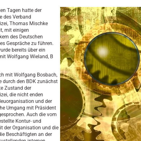
zten Tagen hatte der
de des Verband
izei, Thomas Mischke
t, mit einigen
ikern des Deutschen
es Gespräche zu führen.
urde bereits über ein
mit Wolfgang Wieland, B
ch mit Wolfgang Bosbach,
e durch den BDK zunächst
te Zustand der
zei, die nicht enden
euorganisation und der
che Umgang mit Präsident
gesprochen. Auch die vom
stellte Kontur- und
it der Organisation und die
die Beschäftigten an der
zustellenden internen