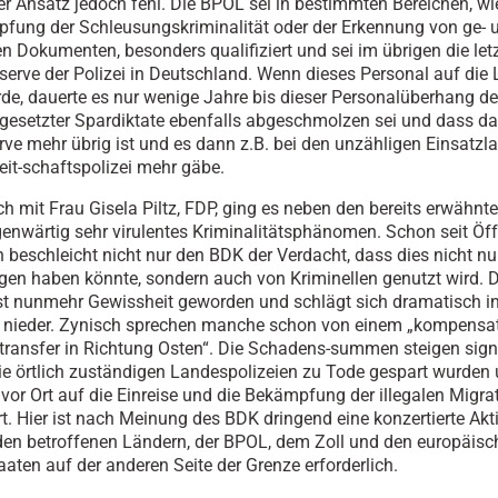
ser Ansatz jedoch fehl. Die BPOL sei in bestimmten Bereichen, wie
fung der Schleusungskriminalität oder der Erkennung von ge- 
en Dokumenten, besonders qualifiziert und sei im übrigen die let
serve der Polizei in Deutschland. Wenn dieses Personal auf die
ürde, dauerte es nur wenige Jahre bis dieser Personalüberhang d
gesetzter Spardiktate ebenfalls abgeschmolzen sei und dass d
rve mehr übrig ist und es dann z.B. bei den unzähligen Einsatzl
it-schaftspolizei mehr gäbe.
h mit Frau Gisela Piltz, FDP, ging es neben den bereits erwähn
enwärtig sehr virulentes Kriminalitätsphänomen. Schon seit Öf
 beschleicht nicht nur den BDK der Verdacht, dass dies nicht nur
en haben könnte, sondern auch von Kriminellen genutzt wird. D
st nunmehr Gewissheit geworden und schlägt sich dramatisch i
n nieder. Zynisch sprechen manche schon von einem „kompensa
ransfer in Richtung Osten“. Die Schadens-summen steigen signi
e örtlich zuständigen Landespolizeien zu Tode gespart wurden 
vor Ort auf die Einreise und die Bekämpfung der illegalen Migra
rt. Hier ist nach Meinung des BDK dringend eine konzertierte Akt
en betroffenen Ländern, der BPOL, dem Zoll und den europäisc
aten auf der anderen Seite der Grenze erforderlich.