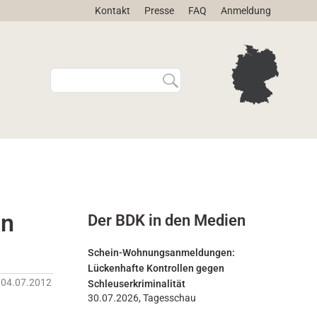
Kontakt
Presse
FAQ
Anmeldung
W
E
e
r
b
w
s
e
i
i
t
t
e
e
d
r
u
t
r
e
in
Der BDK in den Medien
c
S
h
u
s
c
Schein-Wohnungsanmeldungen:
u
h
Lückenhafte Kontrollen gegen
c
e
04.07.2012
Schleuserkriminalität
h
…
30.07.2026, Tagesschau
e