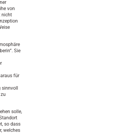
iner
ihe von
 nicht
onzeption
Weise
tmosphäre
erin“. Sie
r
araus für
sinnvoll
 zu
ehen solle,
 Standort
t, so dass
r, welches