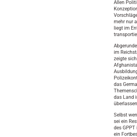
Allen Polit
Konzeption
Vorschläge
mehr nur a
liegt im E
transportie
Abgerundet
im Reichst
zeigte sich
Afghanista
Ausbildung
Polizeiko
das German
Themensch
das Land i
überlassen
Selbst wen
sei ein Re
des GPPT i
ein Fortbe