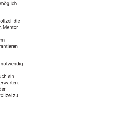
 möglich
lizei, die
r, Mentor
ern
rantieren
e notwendig
uch ein
erwarten.
der
olizei zu