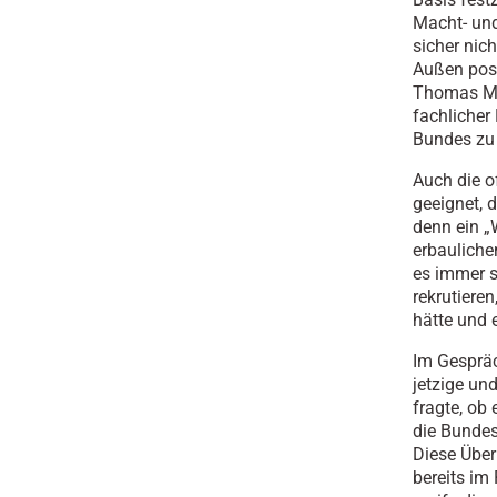
Macht- un
sicher nic
Außen posi
Thomas Mis
fachlicher
Bundes zu 
Auch die o
geeignet, 
denn ein „
erbauliche
es immer s
rekrutiere
hätte und 
Im Gesprä
jetzige u
fragte, ob
die Bundes
Diese Über
bereits im