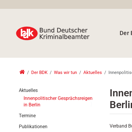
Der
Der BDK
Was wir tun
Aktuelles
Innenpolitis
N
Inne
Aktuelles
a
Innenpolitischer Gesprächsreigen
Berli
v
in Berlin
i
g
Termine
a
Verband Bu
Publikationen
t