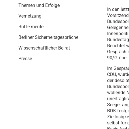
i
Themen und Erfolge
o
In den let
n
Vorsitzen
Vernetzung
Bundespol
Bul le mérite
Gelegenhei
Innenpolit
Berliner Sicherheitsgespräche
Bundestag
Berichtet w
Wissenschaftlicher Beirat
Gespräch 
90/Grüne.
Presse
Im Gesprä
CDU, wurd
der desola
Bundespoli
wollende N
unerträgli
Seeger an
BDK festge
Ziellosigke
selbst für 
Basis fest