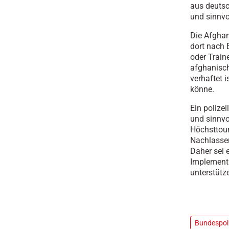
aus deutsc
und sinnvo
Die Afghan
dort nach 
oder Train
afghanisch
verhaftet i
könne.
Ein polize
und sinnvo
Höchsttour
Nachlassen
Daher sei 
Implementi
unterstütz
Bundespoli