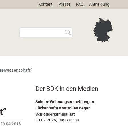
Kontakt
Presse
FAQ
Anmeldung
W
E
e
r
b
w
s
e
i
i
t
t
e
e
izeiwissenschaft“
d
r
u
t
r
e
Der BDK in den Medien
c
S
h
u
s
c
Schein-Wohnungsanmeldungen:
u
h
Lückenhafte Kontrollen gegen
t“
c
e
Schleuserkriminalität
h
…
30.07.2026, Tagesschau
20.04.2018
e