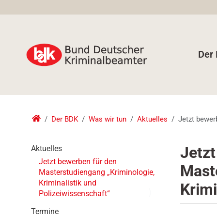
Der
Der BDK
Was wir tun
Aktuelles
Jetzt bewer
N
Jetzt
Aktuelles
a
Jetzt bewerben für den
Mast
v
Masterstudiengang „Kriminologie,
i
Kriminalistik und
Krimi
g
Polizeiwissenschaft“
a
t
Termine