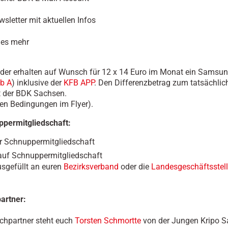
sletter mit aktuellen Infos
les mehr
der erhalten auf Wunsch für 12 x 14 Euro im Monat ein Samsun
b A
) inklusive der
KFB APP
. Den Differenzbetrag zum tatsächlic
 der BDK Sachsen.
en Bedingungen im Flyer).
ppermitgliedschaft:
r Schnuppermitgliedschaft
uf Schnuppermitgliedschaft
usgefüllt an euren
Bezirksverband
oder die
Landesgeschäftsstel
artner:
chpartner steht euch
Torsten Schmortte
von der Jungen Kripo S