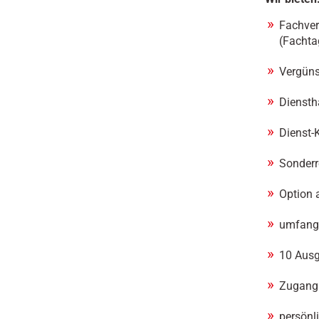
Fachver
(Fachta
Vergüns
Diensth
Dienst-
Sonderr
Option 
umfangr
10 Ausg
Zugang 
persönl