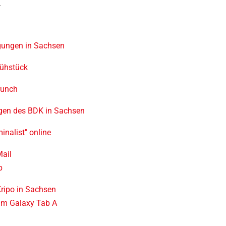
.
ungen in Sachsen
rühstück
runch
gen des BDK in Sachsen
minalist" online
ail
p
ripo in Sachsen
um Galaxy Tab A