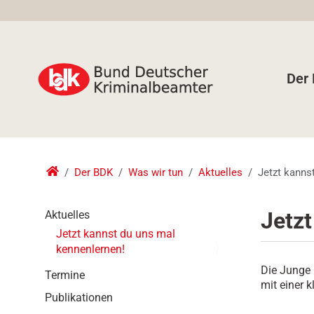
Der
Der BDK
Was wir tun
Aktuelles
Jetzt kanns
N
Jetzt
Aktuelles
a
Jetzt kannst du uns mal
v
kennenlernen!
i
Die Junge 
g
Termine
mit einer 
a
Publikationen
t