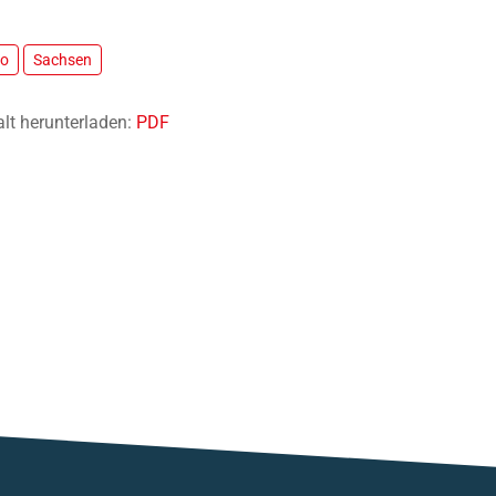
po
Sachsen
alt herunterladen:
PDF