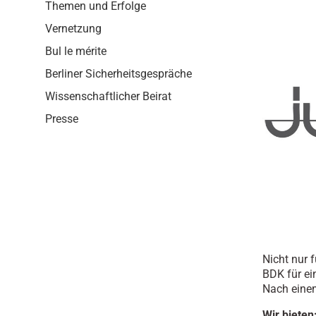
i
Themen und Erfolge
o
Vernetzung
n
Bul le mérite
Berliner Sicherheitsgespräche
Wissenschaftlicher Beirat
Presse
Nicht nur 
BDK für ei
Nach einem 
Wir bieten