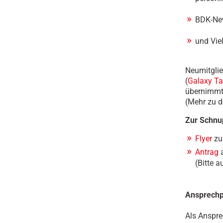
BDK-New
und Vie
Neumitglie
(
Galaxy Ta
übernimmt
(Mehr zu d
Zur Schnu
Flyer
zu
Antrag
a
(Bitte a
Ansprechp
Als Anspre