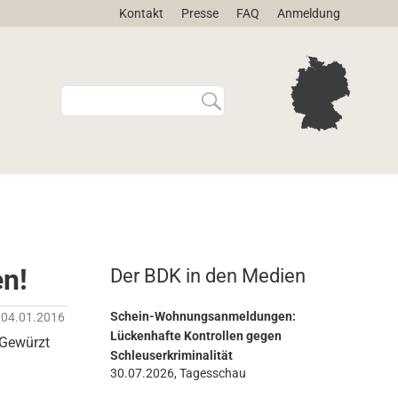
Kontakt
Presse
FAQ
Anmeldung
W
E
e
r
b
w
s
e
i
i
t
t
e
e
d
r
u
t
r
e
en!
Der BDK in den Medien
c
S
h
u
s
c
Schein-Wohnungsanmeldungen:
04.01.2016
u
h
Lückenhafte Kontrollen gegen
 Gewürzt
c
e
Schleuserkriminalität
h
…
30.07.2026, Tagesschau
e