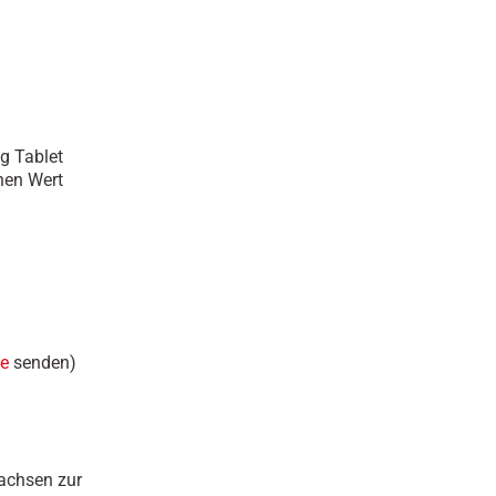
g Tablet
hen Wert
le
senden)
achsen zur