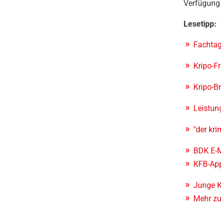
Verfügung
Lesetipp:
Fachtag
Kripo-F
Kripo-B
Leistun
"der kri
BDK E-M
KFB-Ap
Junge K
Mehr z