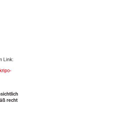
m Link:
kripo-
sichtlich
äß recht