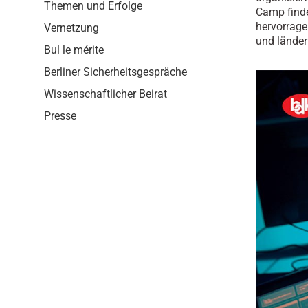
i
Themen und Erfolge
Camp finde
o
hervorrage
Vernetzung
n
und länder
Bul le mérite
Berliner Sicherheitsgespräche
Wissenschaftlicher Beirat
Presse