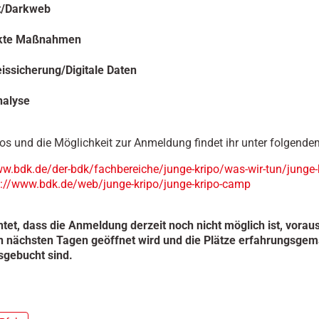
t/Darkweb
kte Maßnahmen
issicherung/Digitale Daten
nalyse
fos und die Möglichkeit zur Anmeldung findet ihr unter folgende
ww.bdk.de/der-bdk/fachbereiche/junge-kripo/was-wir-tun/junge-
://www.bdk.de/web/junge-kripo/junge-kripo-camp
htet, dass die Anmeldung derzeit noch nicht möglich ist, voraus
n nächsten Tagen geöffnet wird und die Plätze erfahrungsgem
sgebucht sind.