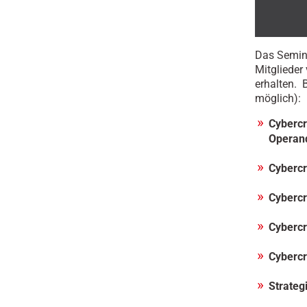
Das Semina
Mitglieder
erhalten. 
möglich):
Cybercr
Operan
Cybercr
Cybercr
Cybercr
Cybercr
Strateg