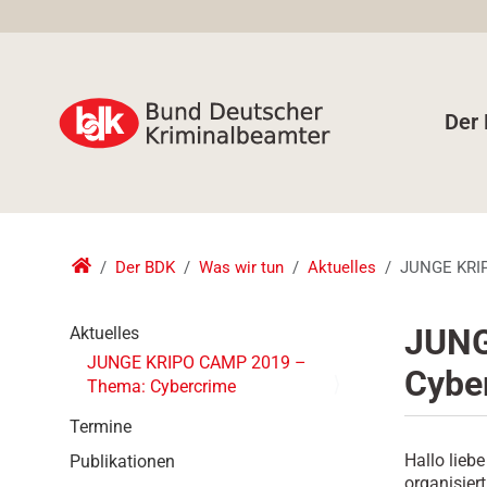
Der
Der BDK
Was wir tun
Aktuelles
JUNGE KRIP
N
JUNG
Aktuelles
a
JUNGE KRIPO CAMP 2019 –
Cybe
v
Thema: Cybercrime
i
g
Termine
a
Hallo lieb
Publikationen
t
organisie