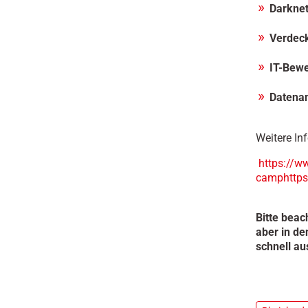
Darkne
Verdec
IT-Bewe
Datena
Weitere In
https://w
camphttps
Bitte beac
aber in de
schnell au