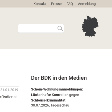
Kontakt
Presse
FAQ
Anmeldung
W
E
e
r
b
w
s
e
i
i
t
t
e
e
d
r
u
t
r
e
Der BDK in den Medien
c
S
h
u
s
c
Schein-Wohnungsanmeldungen:
21.01.2019
u
h
Lückenhafte Kontrollen gegen
aftsdienst
c
e
Schleuserkriminalität
h
…
30.07.2026, Tagesschau
e