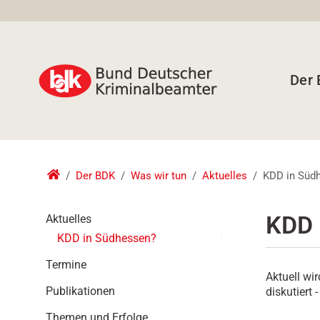
Der
Der BDK
Was wir tun
Aktuelles
KDD in Süd
N
KDD 
Aktuelles
a
KDD in Südhessen?
v
i
Termine
Aktuell wi
g
Publikationen
diskutiert
a
t
Themen und Erfolge