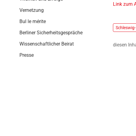
i
Link zum A
o
Vernetzung
n
Bul le mérite
Schleswig-
Berliner Sicherheitsgespräche
Wissenschaftlicher Beirat
diesen Inh
Presse