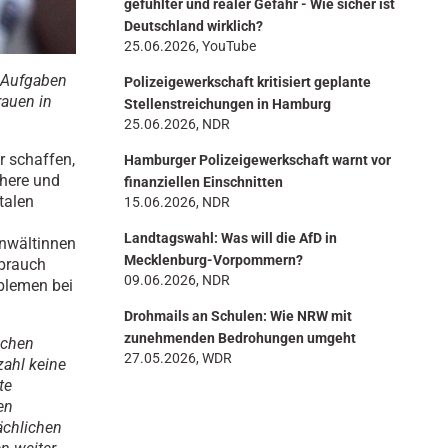
gefühlter und realer Gefahr - Wie sicher ist
Deutschland wirklich?
25.06.2026, YouTube
n Aufgaben
Polizeigewerkschaft kritisiert geplante
rauen in
Stellenstreichungen in Hamburg
25.06.2026, NDR
r schaffen,
Hamburger Polizeigewerkschaft warnt vor
chere und
finanziellen Einschnitten
talen
15.06.2026, NDR
Landtagswahl: Was will die AfD in
anwältinnen
Mecklenburg-Vorpommern?
sbrauch
09.06.2026, NDR
blemen bei
Drohmails an Schulen: Wie NRW mit
zunehmenden Bedrohungen umgeht
ichen
27.05.2026, WDR
ahl keine
te
en
ächlichen