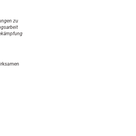
sungen zu
ngsarbeit
sbekämpfung
wirksamen