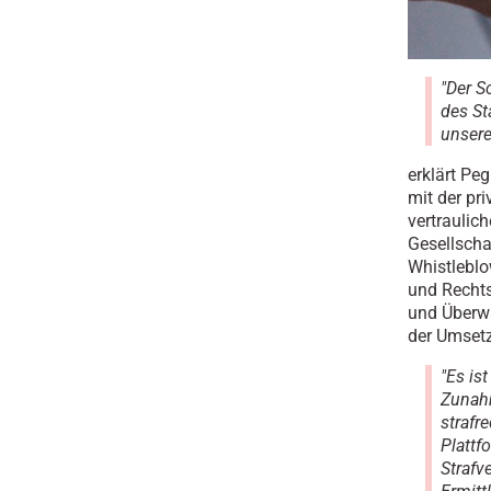
"Der S
des St
unsere
erklärt Pe
mit der pr
vertraulic
Gesellscha
Whistleblo
und Rechts
und Überwa
der Umset
"Es is
Zunahm
strafr
Plattf
Strafv