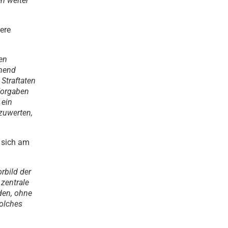
n weiter
bere
en
chend
Straftaten
Vorgaben
 ein
zuwerten,
e sich am
rbild der
 zentrale
lden, ohne
olches