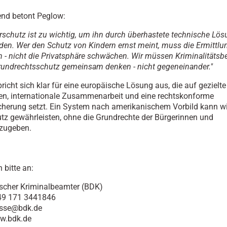
nd betont Peglow:
rschutz ist zu wichtig, um ihn durch überhastete technische Lö
den. Wer den Schutz von Kindern ernst meint, muss die Ermittlu
n - nicht die Privatsphäre schwächen. Wir müssen Kriminalität
undrechtsschutz gemeinsam denken - nicht gegeneinander."
richt sich klar für eine europäische Lösung aus, die auf gezielte
en, internationale Zusammenarbeit und eine rechtskonforme
cherung setzt. Ein System nach amerikanischem Vorbild kann 
tz gewährleisten, ohne die Grundrechte der Bürgerinnen und
fzugeben.
 bitte an:
scher Kriminalbeamter (BDK)
+49 171 3441846
esse@bdk.de
ww.bdk.de