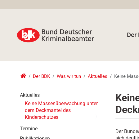
Der
Der BDK
Was wir tun
Aktuelles
Keine Mass
N
Kein
Aktuelles
a
Keine Massenüberwachung unter
Deck
v
dem Deckmantel des
i
Kinderschutzes
g
a
Termine
Der Bundes
t
sich deutl
Publikationen