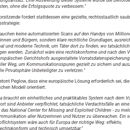
lungsansatz. Eine Ausweitung dieser Systeme würde die Behörde
sten, ohne die Erfolgsquote zu verbessern."
rsitzende fordert stattdessen eine gezielte, rechtsstaatlich sau
sstrategie:
rauchen keine automatisierten Scans auf den Handys von Million
innen und Bürgern, sondern klare rechtliche Grundlagen, ausrei
al und moderne Technik, um Täter dort zu finden, wo tatsächlich 
en werden. Zunächst wäre eine rechtskonforme und nach den 
ropäischen Gerichtshofs ausgestaltete Vorratsdatenspeicherung
ller Weg, um Kommunikationsspuren gezielt zu sichern und aus
ie Privatsphäre Unbeteiligter zu verletzen."
etont Peglow, dass eine europäische Lösung erforderlich sei, di
chen Modell orientiert:
a braucht ein einheitliches und praktikables System nach dem Vo
ort sind Anbieter verpflichtet, tatsächliche Verdachtsfälle an eine
 - das National Center for Missing and Exploited Children - zu me
mmunikation aller Nutzerinnen und Nutzer zu überwachen. Ein s
flichtsystem wäre auch für Europa der richtige Weg: effektiv,
echtskonform und technisch umsetzbar."