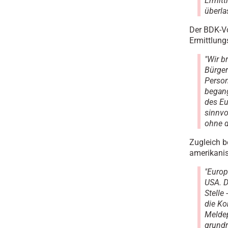
Ermitt
überla
Der BDK-Vo
Ermittlung
"Wir b
Bürger
Person
begang
des Eu
sinnvo
ohne d
Zugleich b
amerikanis
"Europ
USA. D
Stelle
die Ko
Meldep
grundr