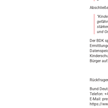
Abschließe
"Kinde
gefähr
stärke
und Gr
Der BDK sp
Ermittlung
Datenspei
Kinderschu
Bürger au
Rückfragen
Bund Deut
Telefon: 
E-Mail: pr
https://w