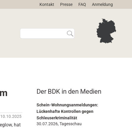
Kontakt
Presse
FAQ
Anmeldung
W
E
e
r
b
w
s
e
i
i
t
t
e
e
d
r
u
t
r
e
em
Der BDK in den Medien
c
S
h
u
s
c
Schein-Wohnungsanmeldungen:
u
h
Lückenhafte Kontrollen gegen
10.10.2025
c
e
Schleuserkriminalität
h
…
30.07.2026, Tagesschau
eglow, hat
e