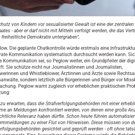
chutz von Kindern vor sexualisierter Gewalt ist eine der zentrale
aates - aber er darf nicht mit Mitteln verfolgt werden, die das Vert
 freiheitliche Demokratie untergraben",
glow. Die geplante Chatkontrolle würde erstmals eine Infrastruktu
ivate Kommunikation systematisch durchsucht werden kann. Si
he Kommunikation sei, so Peglow weiter, ein Grundpfeiler der digi
ft. Sie schütze nicht nur Journalistinnen und Journalisten,
werinnen und Whistleblower, Ärztinnen und Ärzte sowie Rechts
anwälte, sondern letztlich alle Bürgerinnen und Bürger vor Mis
chung. Peglow warnt zugleich vor erheblichen praktischen Pro
zung:
t zu erwarten, dass die Strafverfolgungsbehörden mit einer erhebl
e an Meldungen konfrontiert werden, von denen eine große Anz
echtliche Relevanz haben dürfte. Schon heute führen automatisier
ormmeldungen zu einer Flut von Hinweisen. Diese müssen von d
erfolgungsbehörden gesichtet und geprüft werden - oft ohne tats