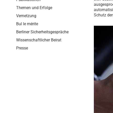
i
ausgesproc
o
Themen und Erfolge
automatis
n
Schutz der
Vernetzung
Bul le mérite
Berliner Sicherheitsgespräche
Wissenschaftlicher Beirat
Presse