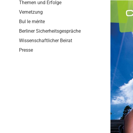
i
Themen und Erfolge
o
Vernetzung
n
Bul le mérite
Berliner Sicherheitsgespräche
Wissenschaftlicher Beirat
Presse