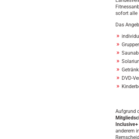
Landesver
Fitnessanb
sofort all
Das Angebo
individ
Gruppen
Saunab
Solariu
Getränk
DVD-Ver
Kinderb
Aufgrund 
Mitgliedsc
Inclusive+
anderem in
Remscheid,