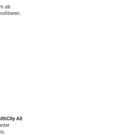
em ab
ofitieren.
lthCity All
unter
ss,