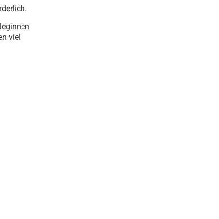
rderlich.
lleginnen
n viel