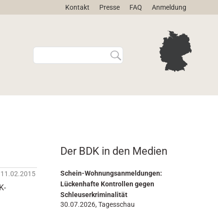
Kontakt
Presse
FAQ
Anmeldung
W
E
e
r
b
w
s
e
i
i
t
t
e
e
d
r
u
t
r
e
Der BDK in den Medien
c
S
h
u
s
c
Schein-Wohnungsanmeldungen:
11.02.2015
u
h
Lückenhafte Kontrollen gegen
K-
c
e
Schleuserkriminalität
h
…
30.07.2026, Tagesschau
e