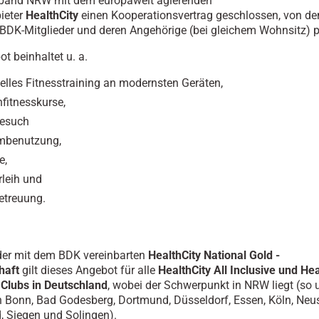
band NRW mit dem europaweit agierenden
ieter
HealthCity
einen Kooperationsvertrag geschlossen, von d
e BDK-Mitglieder und deren Angehörige (bei gleichem Wohnsitz) pr
t beinhaltet u. a.
uelles Fitnesstraining an modernsten Geräten,
fitnesskurse,
esuch
mbenutzung,
e,
leih und
etreuung.
der mit dem BDK vereinbarten
HealthCity National Gold -
haft
gilt dieses Angebot für alle
HealthCity All Inclusive
und
Hea
 Clubs in Deutschland
, wobei der Schwerpunkt in NRW liegt (so 
 Bonn, Bad Godesberg, Dortmund, Düsseldorf, Essen, Köln, Neu
 Siegen und Solingen).