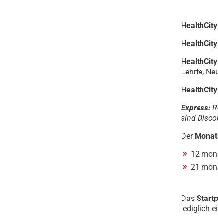
HealthCit
HealthCity 
HealthCity
Lehrte, Ne
HealthCit
Express:
Re
sind
Discou
Der
Monat
12 mona
21 mona
Das
Startp
lediglich 