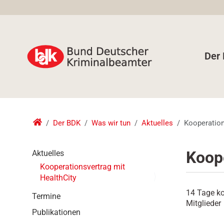
Der
Der BDK
Was wir tun
Aktuelles
Kooperation
N
Koope
Aktuelles
a
Kooperationsvertrag mit
v
HealthCity
i
14 Tage ko
g
Termine
Mitglieder
a
Publikationen
t