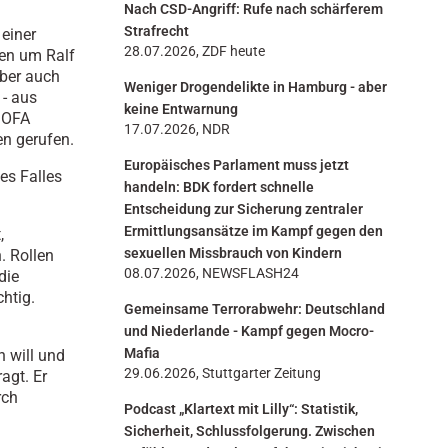
Nach CSD-Angriff: Rufe nach schärferem
n
Strafrecht
 einer
28.07.2026, ZDF heute
gen um Ralf
aber auch
Weniger Drogendelikte in Hamburg - aber
 - aus
keine Entwarnung
e OFA
17.07.2026, NDR
en gerufen.
Europäisches Parlament muss jetzt
es Falles
handeln: BDK fordert schnelle
Entscheidung zur Sicherung zentraler
Ermittlungsansätze im Kampf gegen den
,
sexuellen Missbrauch von Kindern
. Rollen
08.07.2026, NEWSFLASH24
die
chtig.
Gemeinsame Terrorabwehr: Deutschland
und Niederlande - Kampf gegen Mocro-
Mafia
n will und
29.06.2026, Stuttgarter Zeitung
agt. Er
rch
Podcast „Klartext mit Lilly“: Statistik,
Sicherheit, Schlussfolgerung. Zwischen