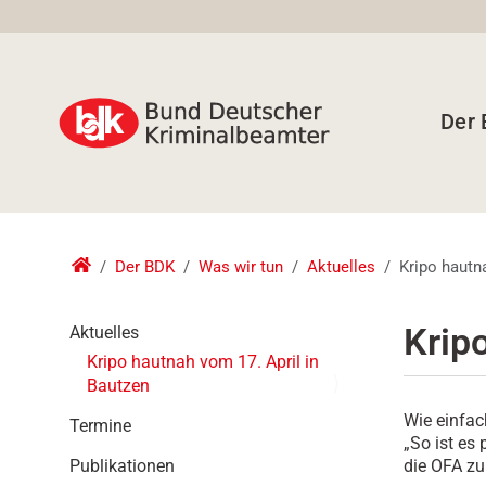
Der
Der BDK
Was wir tun
Aktuelles
Kripo hautn
N
Krip
Aktuelles
a
Kripo hautnah vom 17. April in
v
Bautzen
i
Wie einfac
g
Termine
„So ist es 
a
die OFA zu
Publikationen
t