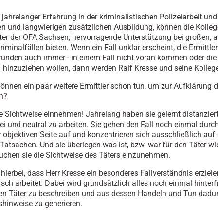
jahrelanger Erfahrung in der kriminalistischen Polizeiarbeit und
en und langwierigen zusätzlichen Ausbildung, können die Kolle
iter der OFA Sachsen, hervorragende Unterstützung bei großen, 
riminalfällen bieten. Wenn ein Fall unklar erscheint, die Ermittler
ünden auch immer - in einem Fall nicht voran kommen oder di
h hinzuziehen wollen, dann werden Ralf Kresse und seine Kolleg
önnen ein paar weitere Ermittler schon tun, um zur Aufklärung d
n?
e Sichtweise einnehmen! Jahrelang haben sie gelernt distanziert
rei und neutral zu arbeiten. Sie gehen den Fall noch einmal durch
r objektiven Seite auf und konzentrieren sich ausschließlich auf 
 Tatsachen. Und sie überlegen was ist, bzw. war für den Täter wi
uchen sie die Sichtweise des Täters einzunehmen.
 hierbei, dass Herr Kresse ein besonderes Fallverständnis erziele
tisch arbeitet. Dabei wird grundsätzlich alles noch einmal hinterfr
en Täter zu beschreiben und aus dessen Handeln und Tun dadu
shinweise zu generieren.