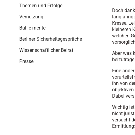
i
Themen und Erfolge
o
Doch dank 
n
langjährig
Vernetzung
Kresse, Le
Bul le mérite
kleineren K
welchen Gr
Berliner Sicherheitsgespräche
vorsorglic
Wissenschaftlicher Beirat
Aber was k
beizutrage
Presse
Eine ander
vorurteilsf
ihn von de
objektiven
Dabei vers
Wichtig ist
nicht juris
versucht d
Ermittlung