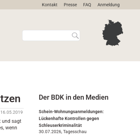
Kontakt
Presse
FAQ
Anmeldung
W
E
e
r
b
w
s
e
i
i
t
t
e
e
d
r
u
t
r
e
utzen
Der BDK in den Medien
c
S
h
u
s
c
Schein-Wohnungsanmeldungen:
16.05.2019
u
h
Lückenhafte Kontrollen gegen
t und sagt
c
e
Schleuserkriminalität
es, wenn
h
…
30.07.2026, Tagesschau
e