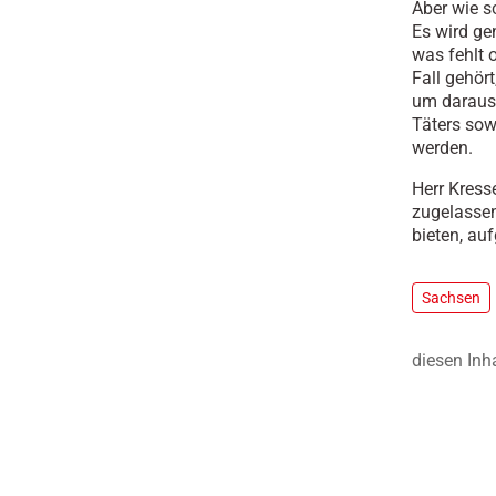
Aber wie s
Es wird ge
was fehlt
Fall gehör
um daraus 
Täters sow
werden.
Herr Kresse
zugelassen
bieten, auf
Sachsen
diesen Inh