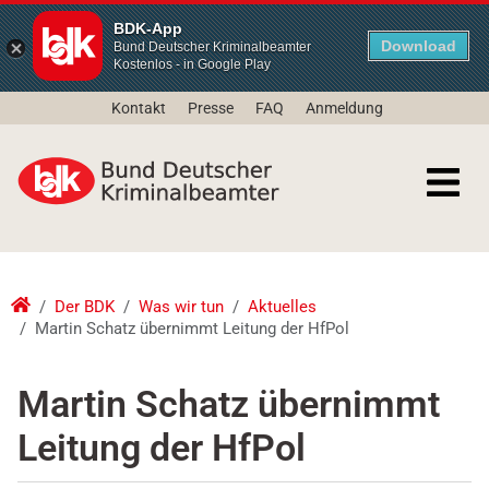
BDK-App
Download
Bund Deutscher Kriminalbeamter
Kostenlos - in Google Play
Kontakt
Presse
FAQ
Anmeldung
Der BDK
Was wir tun
Aktuelles
Martin Schatz übernimmt Leitung der HfPol
Martin Schatz übernimmt
Leitung der HfPol