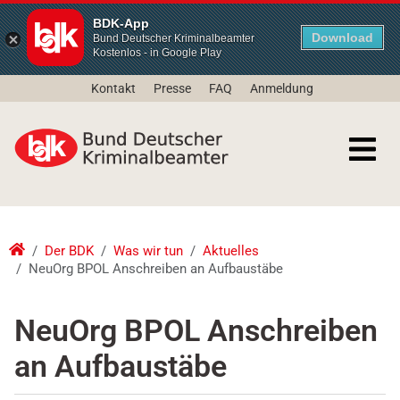
BDK-App
Download
Bund Deutscher Kriminalbeamter
Kostenlos - in Google Play
Kontakt
Presse
FAQ
Anmeldung
Der BDK
Was wir tun
Aktuelles
NeuOrg BPOL Anschreiben an Aufbaustäbe
NeuOrg BPOL Anschreiben
an Aufbaustäbe