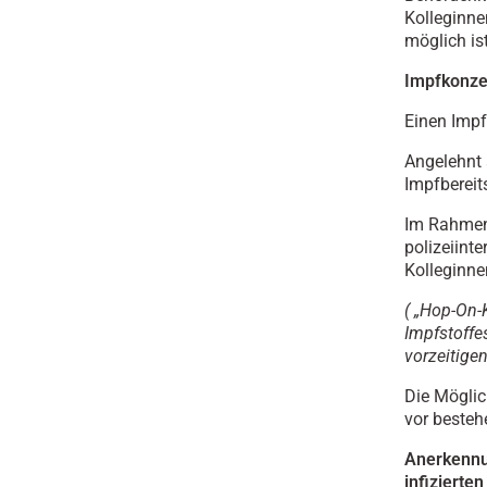
Kolleginne
möglich is
Impfkonzep
Einen Impf
Angelehnt 
Impfbereit
Im Rahmen
polizeiint
Kolleginne
( „Hop-On-
Impfstoffe
vorzeitige
Die Möglic
vor besteh
Anerkennu
infizierte