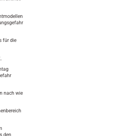
chtmodellen
kungsgefahr
 für die
r
ntag
gefahr
en nach wie
nenbereich
m
s den