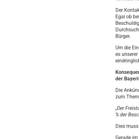
Der Kontak
Egal ob b
Beschuldig
Durchsuchu
Bürger.
Um die Ein
es unserer
eindringli
Konsequen
der Bayeri
Die Ankünd
zum Thema
„Der Freist
% der Besc
Dies muss 
Gerade im 