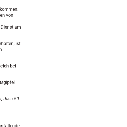
n kommen.
gen von
n Dienst am
halten, ist
n
eich bei
sgipfel
n, dass 50
anfallende