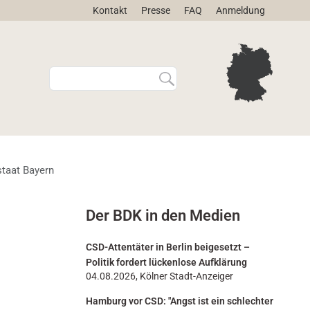
Kontakt
Presse
FAQ
Anmeldung
W
E
e
r
b
w
s
e
i
i
t
t
e
e
staat Bayern
d
r
u
t
r
e
Der BDK in den Medien
c
S
h
u
s
c
CSD-Attentäter in Berlin beigesetzt –
u
h
Politik fordert lückenlose Aufklärung
c
e
04.08.2026, Kölner Stadt-Anzeiger
h
…
Hamburg vor CSD: "Angst ist ein schlechter
e