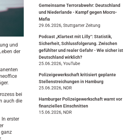
Gemeinsame Terrorabwehr: Deutschland
und Niederlande - Kampf gegen Mocro-
Mafia
29.06.2026, Stuttgarter Zeitung
Podcast „Klartext mit Lilly“: Statistik,
Sicherheit, Schlussfolgerung. Zwischen
fung und
gefühlter und realer Gefahr - Wie sicher ist
 Leben der
Deutschland wirklich?
25.06.2026, YouTube
manenten
Polizeigewerkschaft kritisiert geplante
meoffice
Stellenstreichungen in Hamburg
ger.
25.06.2026, NDR
prozess bei
Hamburger Polizeigewerkschaft warnt vor
n auch die
finanziellen Einschnitten
15.06.2026, NDR
 In erster
er
s ganz
.