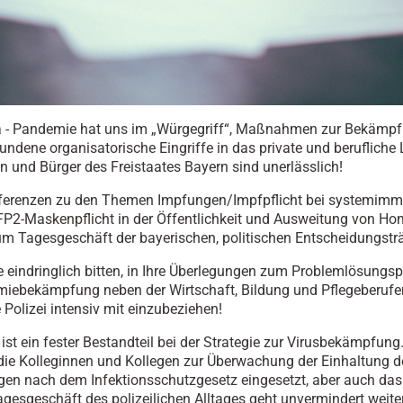
a - Pandemie hat uns im „Würgegriff“, Maßnahmen zur Bekämp
undene organisatorische Eingriffe in das private und berufliche
n und Bürger des Freistaates Bayern sind unerlässlich!
ferenzen zu den Themen Impfungen/Impfpflicht bei systemim
FP2-Maskenpflicht in der Öffentlichkeit und Ausweitung von Ho
m Tagesgeschäft der bayerischen, politischen Entscheidungsträ
ie eindringlich bitten, in Ihre Überlegungen zum Problemlösungs
iebekämpfung neben der Wirtschaft, Bildung und Pflegeberufe
 Polizei intensiv mit einzubeziehen!
 ist ein fester Bestandteil bei der Strategie zur Virusbekämpfung.
 die Kolleginnen und Kollegen zur Überwachung der Einhaltung d
en nach dem Infektionsschutzgesetz eingesetzt, aber auch da
gesgeschäft des polizeilichen Alltages geht unvermindert weiter