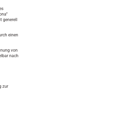
es
rona“
t generell
urch einen
.
nnung von
elbar nach
g zur