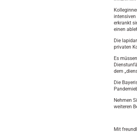
Kolleginne
intensiven
erkrankt s
einen able
Die lapida
privaten K
Es müssen 
Dienstunfä
dem „diens
Die Bayeris
Pandemie
Nehmen Sie
weiteren B
Mit freund