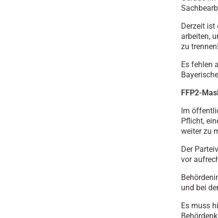
Sachbearbe
Derzeit is
arbeiten, 
zu trennen
Es fehlen 
Bayerische
FFP2-Maske
Im öffentl
Pflicht, e
weiter zu 
Der Partei
vor aufrec
Behördenin
und bei de
Es muss hi
Behördenko