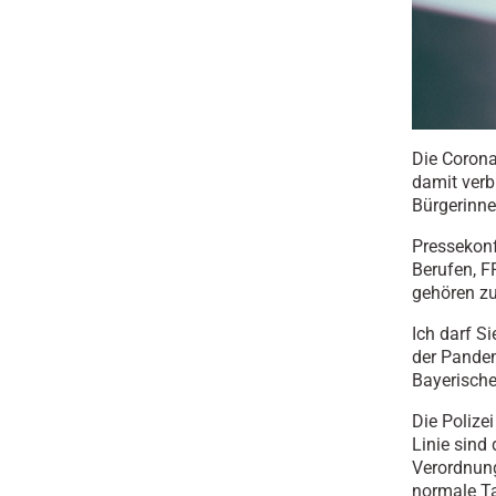
Die Coron
damit verb
Bürgerinne
Pressekon
Berufen, F
gehören zu
Ich darf S
der Pandem
Bayerische
Die Polizei
Linie sind
Verordnung
normale Ta