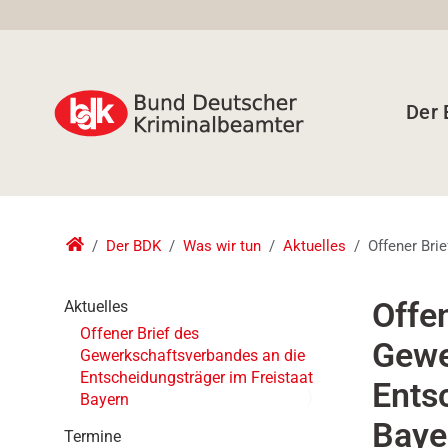
Der
Der BDK
Was wir tun
Aktuelles
Offener Bri
N
Offen
Aktuelles
a
Offener Brief des
Gewe
v
Gewerkschaftsverbandes an die
i
Entscheidungsträger im Freistaat
Ents
g
Bayern
a
Baye
t
Termine