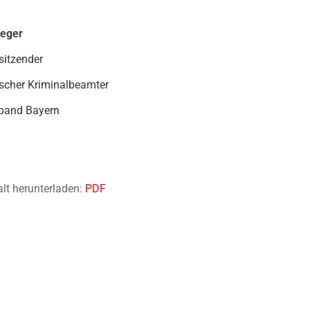
ieger
sitzender
scher Kriminalbeamter
band Bayern
alt herunterladen:
PDF