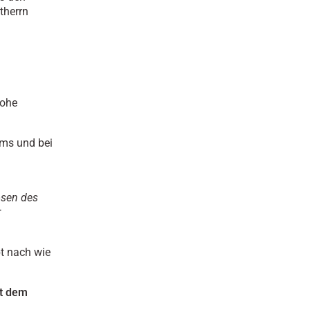
therrn
hohe
ms und bei
osen des
r
bt nach wie
it dem