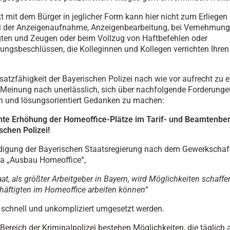
t mit dem Bürger in jeglicher Form kann hier nicht zum Erliege
ei der Anzeigenaufnahme, Anzeigenbearbeitung, bei Vernehmun
ten und Zeugen oder beim Vollzug von Haftbefehlen oder
ngsbeschlüssen, die Kolleginnen und Kollegen verrichten Ihre
satzfähigkeit der Bayerischen Polizei nach wie vor aufrecht zu er
 Meinung nach unerlässlich, sich über nachfolgende Forderunge
ch und lösungsorientiert Gedanken zu machen:
te Erhöhung der Homeoffice-Plätze im Tarif- und Beamtenber
schen Polizei!
igung der Bayerischen Staatsregierung nach dem Gewerkschaft
 „Ausbau Homeoffice“,
aat, als größter Arbeitgeber in Bayern, wird Möglichkeiten schaffe
häftigten im Homeoffice arbeiten können“
schnell und unkompliziert umgesetzt werden.
Bereich der Kriminalpolizei bestehen Möglichkeiten, die täglich 