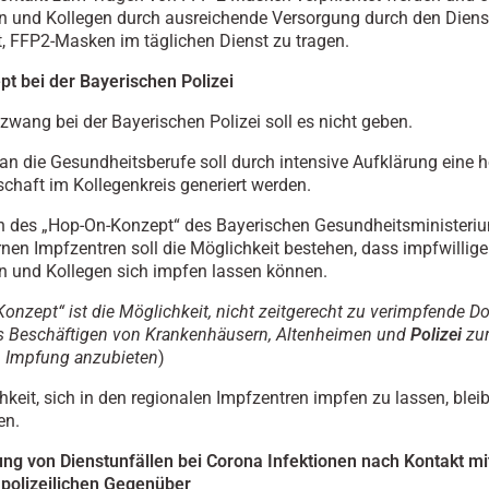
n und Kollegen durch ausreichende Versorgung durch den Diens
t, FFP2-Masken im täglichen Dienst zu tragen.
t bei der Bayerischen Polizei
zwang bei der Bayerischen Polizei soll es nicht geben.
an die Gesundheitsberufe soll durch intensive Aufklärung eine 
schaft im Kollegenkreis generiert werden.
 des „Hop-On-Konzept“ des Bayerischen Gesundheitsministeriu
ernen Impfzentren soll die Möglichkeit bestehen, dass impfwillige
n und Kollegen sich impfen lassen können.
Konzept“ ist die Möglichkeit, nicht zeitgerecht zu verimpfende D
s Beschäftigen von Krankenhäusern, Altenheimen und
Polizei
zu
n Impfung anzubieten
)
hkeit, sich in den regionalen Impfzentren impfen zu lassen, blei
en.
ng von Dienstunfällen bei Corona Infektionen nach Kontakt m
n polizeilichen Gegenüber