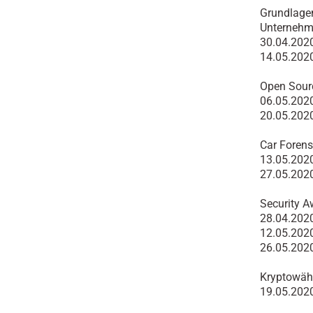
Grundlagen
Unterneh
30.04.202
14.05.202
Open Sourc
06.05.202
20.05.202
Car Forens
13.05.202
27.05.202
Security A
28.04.202
12.05.202
26.05.202
Kryptowähr
19.05.202