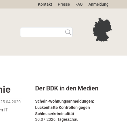
Kontakt
Presse
FAQ
Anmeldung
W
E
e
r
b
w
s
e
i
i
t
t
e
e
d
r
u
t
r
e
mie
Der BDK in den Medien
c
S
h
u
s
c
Schein-Wohnungsanmeldungen:
25.04.2020
u
h
Lückenhafte Kontrollen gegen
n IT-
c
e
Schleuserkriminalität
h
…
30.07.2026, Tagesschau
e