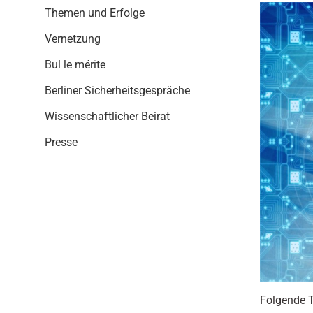
i
Themen und Erfolge
o
n
Vernetzung
Bul le mérite
Berliner Sicherheitsgespräche
Wissenschaftlicher Beirat
Presse
Folgende T