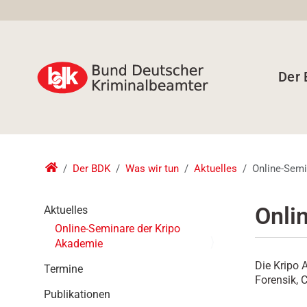
Der
Der BDK
Was wir tun
Aktuelles
Online-Semi
N
Onli
Aktuelles
a
Online-Seminare der Kripo
v
Akademie
i
Die Kripo 
g
Termine
Forensik, 
a
Publikationen
t