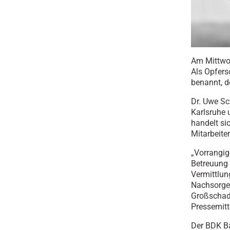
Am Mittwoc
Als Opfers
benannt, d
Dr. Uwe Sc
Karlsruhe 
handelt si
Mitarbeite
„Vorrangig
Betreuung 
Vermittlun
Nachsorgep
Großschade
Pressemitt
Der BDK Ba