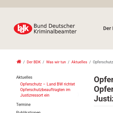
Der
Der BDK
Was wir tun
Aktuelles
Opferschutz
N
Opfer
Aktuelles
a
Opferschutz – Land BW richtet
Opfe
v
Opferschutzbeauftragten im
i
Justizressort ein
Justi
g
a
Termine
t
Publikationen