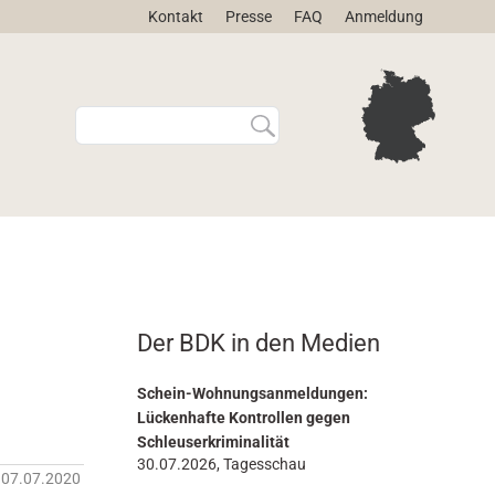
Kontakt
Presse
FAQ
Anmeldung
W
E
e
r
b
w
s
e
i
i
t
t
e
e
d
r
u
t
r
e
Der BDK in den Medien
c
S
h
u
s
c
Schein-Wohnungsanmeldungen:
u
h
Lückenhafte Kontrollen gegen
c
e
Schleuserkriminalität
h
…
30.07.2026, Tagesschau
07.07.2020
e