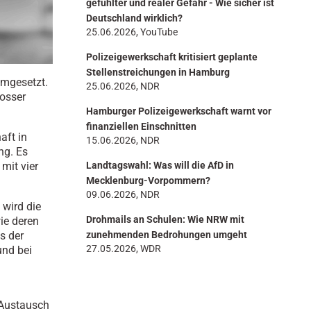
gefühlter und realer Gefahr - Wie sicher ist
Deutschland wirklich?
25.06.2026, YouTube
Polizeigewerkschaft kritisiert geplante
Stellenstreichungen in Hamburg
umgesetzt.
25.06.2026, NDR
losser
Hamburger Polizeigewerkschaft warnt vor
finanziellen Einschnitten
aft in
15.06.2026, NDR
ng. Es
mit vier
Landtagswahl: Was will die AfD in
Mecklenburg-Vorpommern?
09.06.2026, NDR
 wird die
Drohmails an Schulen: Wie NRW mit
ie deren
s der
zunehmenden Bedrohungen umgeht
27.05.2026, WDR
und bei
 Austausch