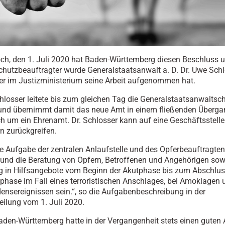
h, den 1. Juli 2020 hat Baden-Württemberg diesen Beschluss 
chutzbeauftragter wurde Generalstaatsanwalt a. D. Dr. Uwe Sch
er im Justizministerium seine Arbeit aufgenommen hat.
hlosser leitete bis zum gleichen Tag die Generalstaatsanwaltsch
und übernimmt damit das neue Amt in einem fließenden Überga
ch um ein Ehrenamt. Dr. Schlosser kann auf eine Geschäftsstelle 
rn zurückgreifen.
e Aufgabe der zentralen Anlaufstelle und des Opferbeauftragten
und die Beratung von Opfern, Betroffenen und Angehörigen sow
g in Hilfsangebote vom Beginn der Akutphase bis zum Abschlus
hase im Fall eines terroristischen Anschlages, bei Amoklagen 
nsereignissen sein.“, so die Aufgabenbeschreibung in der
eilung vom 1. Juli 2020.
den-Württemberg hatte in der Vergangenheit stets einen guten