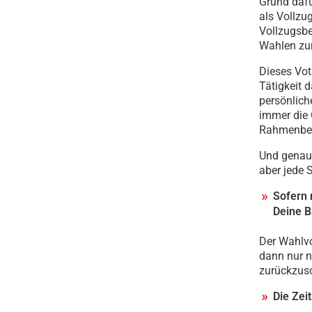
Grund dafü
als Vollzu
Vollzugsbea
Wahlen zu
Dieses Vot
Tätigkeit d
persönlich
immer die 
Rahmenbed
Und genau 
aber jede 
Sofern 
Deine B
Der Wahlvo
dann nur n
zurückzusc
Die Zei