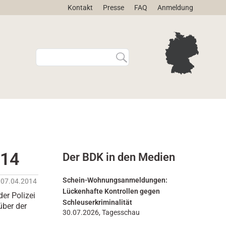
Kontakt
Presse
FAQ
Anmeldung
W
E
e
r
b
w
s
e
i
i
t
t
e
e
d
r
u
t
r
e
014
Der BDK in den Medien
c
S
h
u
s
c
Schein-Wohnungsanmeldungen:
07.04.2014
u
h
Lückenhafte Kontrollen gegen
der Polizei
c
e
Schleuserkriminalität
über der
h
…
30.07.2026, Tagesschau
e