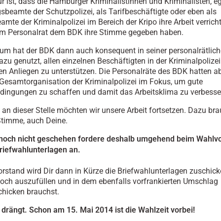
r ist, dass die Hamburger Kriminalistinnen und Kriminalisten, eg
gsbeamte der Schutzpolizei, als Tarifbeschäftigte oder eben als
mte der Kriminalpolizei im Bereich der Kripo ihre Arbeit verrich
m Personalrat dem BDK ihre Stimme gegeben haben.
um hat der BDK dann auch konsequent in seiner personalrätlic
azu genutzt, allen einzelnen Beschäftigten in der Kriminalpolizei
en Anliegen zu unterstützen. Die Personalräte des BDK hatten a
Gesamtorganisation der Kriminalpolizei im Fokus, um gute
ingungen zu schaffen und damit das Arbeitsklima zu verbesse
an dieser Stelle möchten wir unsere Arbeit fortsetzen. Dazu br
Stimme, auch Deine.
noch nicht geschehen fordere deshalb umgehend beim Wahlv
riefwahlunterlagen an.
rstand wird Dir dann in Kürze die Briefwahlunterlagen zuschick
och auszufüllen und in dem ebenfalls vorfrankierten Umschlag
hicken brauchst.
t drängt. Schon am 15. Mai 2014 ist die Wahlzeit vorbei!