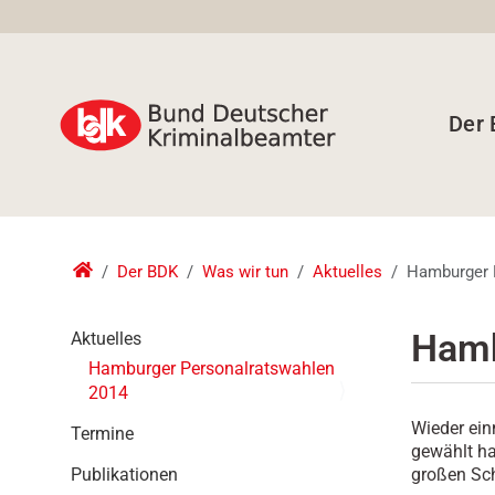
Der
Der BDK
Was wir tun
Aktuelles
Hamburger 
N
Hamb
Aktuelles
a
Hamburger Personalratswahlen
v
2014
i
Wieder einm
g
Termine
gewählt ha
a
großen Sch
Publikationen
t