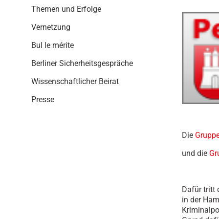
i
Themen und Erfolge
o
n
Vernetzung
Bul le mérite
Berliner Sicherheitsgespräche
Wissenschaftlicher Beirat
Presse
Die
Grupp
und die
Gr
Dafür trit
in der Ham
Kriminalpo