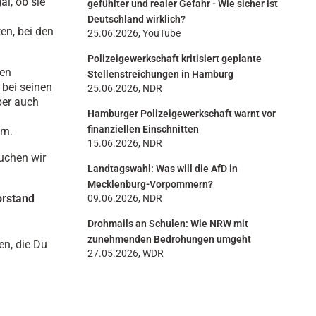
al, ob sie
gefühlter und realer Gefahr - Wie sicher ist
Deutschland wirklich?
ten, bei den
25.06.2026, YouTube
Polizeigewerkschaft kritisiert geplante
hen
Stellenstreichungen in Hamburg
 bei seinen
25.06.2026, NDR
ber auch
Hamburger Polizeigewerkschaft warnt vor
finanziellen Einschnitten
rn.
15.06.2026, NDR
auchen wir
Landtagswahl: Was will die AfD in
Mecklenburg-Vorpommern?
orstand
09.06.2026, NDR
Drohmails an Schulen: Wie NRW mit
zunehmenden Bedrohungen umgeht
en, die Du
27.05.2026, WDR