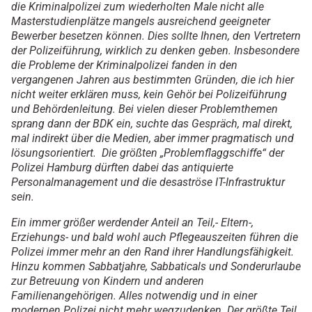
die Kriminalpolizei zum wiederholten Male nicht alle
Masterstudienplätze mangels ausreichend geeigneter
Bewerber besetzen können. Dies sollte Ihnen, den Vertretern
der Polizeiführung, wirklich zu denken geben. Insbesondere
die Probleme der Kriminalpolizei fanden in den
vergangenen Jahren aus bestimmten Gründen, die ich hier
nicht weiter erklären muss, kein Gehör bei Polizeiführung
und Behördenleitung. Bei vielen dieser Problemthemen
sprang dann der BDK ein, suchte das Gespräch, mal direkt,
mal indirekt über die Medien, aber immer pragmatisch und
lösungsorientiert. Die größten „Problemflaggschiffe“ der
Polizei Hamburg dürften dabei das antiquierte
Personalmanagement und die desaströse IT-Infrastruktur
sein.
Ein immer größer werdender Anteil an Teil,- Eltern-,
Erziehungs- und bald wohl auch Pflegeauszeiten führen die
Polizei immer mehr an den Rand ihrer Handlungsfähigkeit.
Hinzu kommen Sabbatjahre, Sabbaticals und Sonderurlaube
zur Betreuung von Kindern und anderen
Familienangehörigen. Alles notwendig und in einer
modernen Polizei nicht mehr wegzudenken. Der größte Teil