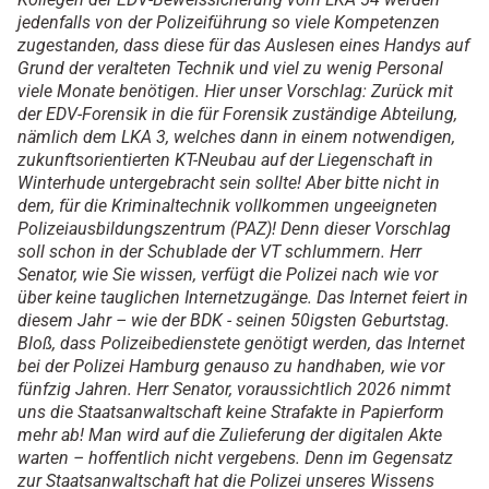
jedenfalls von der Polizeiführung so viele Kompetenzen
zugestanden, dass diese für das Auslesen eines Handys auf
Grund der veralteten Technik und viel zu wenig Personal
viele Monate benötigen. Hier unser Vorschlag: Zurück mit
der EDV-Forensik in die für Forensik zuständige Abteilung,
nämlich dem LKA 3, welches dann in einem notwendigen,
zukunftsorientierten KT-Neubau auf der Liegenschaft in
Winterhude untergebracht sein sollte! Aber bitte nicht in
dem, für die Kriminaltechnik vollkommen ungeeigneten
Polizeiausbildungszentrum (PAZ)! Denn dieser Vorschlag
soll schon in der Schublade der VT schlummern. Herr
Senator, wie Sie wissen, verfügt die Polizei nach wie vor
über keine tauglichen Internetzugänge. Das Internet feiert in
diesem Jahr – wie der BDK - seinen 50igsten Geburtstag.
Bloß, dass Polizeibedienstete genötigt werden, das Internet
bei der Polizei Hamburg genauso zu handhaben, wie vor
fünfzig Jahren. Herr Senator, voraussichtlich 2026 nimmt
uns die Staatsanwaltschaft keine Strafakte in Papierform
mehr ab! Man wird auf die Zulieferung der digitalen Akte
warten – hoffentlich nicht vergebens. Denn im Gegensatz
zur Staatsanwaltschaft hat die Polizei unseres Wissens