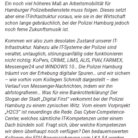
Ein noch viel höheres Maß an Arbeitsmobilität für
Hamburger Polizeibedienstete muss folgen. Dieses setzt
aber eine IT-Infrastruktur voraus, wie sie in der Wirtschaft
schon lange gebräuchlich, bei der Polizei Hamburg jedoch
noch ferne Zukunftsmusik ist.
Kommen wir also zum desolaten Zustand unserer IT-
Infrastruktur. Nahezu alle IT-Systeme der Polizei sind
veraltet, untauglich, störungsanfällig oder funktionieren
nicht richtig: KoPers, CRIME, LIMS, ALIS, PIAV, FARMEX,
Messenger24 und WINDOWS 10… Die Polizei Hamburg
träumt von der Erhebung digitaler Spuren… und wir sichern
– wie vorhin vom Kollegen Schmidt dargestellt – den
Verlauf von Messenger-Nachrichten, indem wir ihn
abfotografieren… Was für eine Bankrotterklärung! Der
Slogan der Stadt „Digital First“ verkommt bei der Polizei
Hamburg zu einem zynischen Witz. Vom einem Vorprojekt
„H2C3“ ist neuerdings die Rede. Das Cyber-Competence-
Center, welches sämtliche IT-Kompetenzen unter einem
Dach bündeln soll. Fragt sich, über welche Kompetenzen
wir denn überhaupt noch verfügen? Den bedauernswerten
Kollegen der EDV-Beweissicherung vom LKA 54 werden