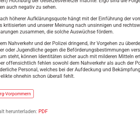
chen) Hochburg der Gesetzesverletzer machte. Ergo sind die Folge
en auch negativ zu sehen.
ach höherer Aufklärungsquote hängt mit der Einführung der vo
s kritisierten und unserer Meinung nach unsinnigen und rechtsw
barungen zusammen, die solche Auswüchse fördern.
dem Nahverkehr und der Polizei dringend, ihr Vorgehen zu überd
er oder Jugendliche gegen die Beförderungsbestimmungen vers
um steht, können Identitäten sicher auch mit milderen Mitteln er
er offensichtlich fehlen sowohl dem Nahverkehr als auch der Po
rderliche Personal, welches bei der Aufdeckung und Bekämpfung
elikte ohnehin schon überall fehlt.
urg-Vorpommern
alt herunterladen:
PDF