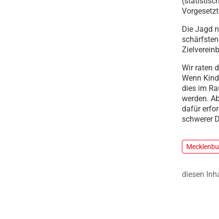
(statistis
Vorgesetzt
Die Jagd n
schärfsten
Zielverein
Wir raten 
Wenn Kind
dies im Ra
werden. Ab
dafür erfo
schwerer D
Mecklenb
diesen Inh