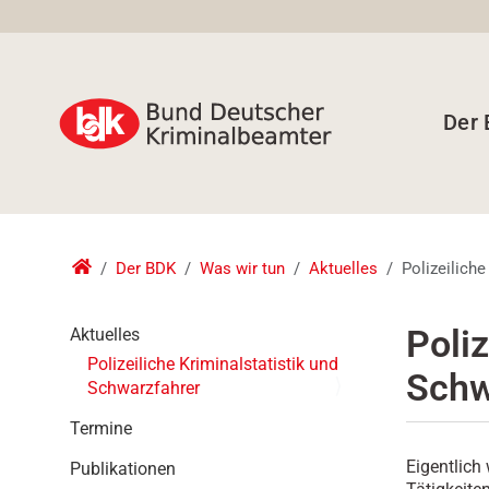
Der
Der BDK
Was wir tun
Aktuelles
Polizeiliche
N
Poliz
Aktuelles
a
Polizeiliche Kriminalstatistik und
Schw
v
Schwarzfahrer
i
g
Termine
a
Eigentlich
Publikationen
t