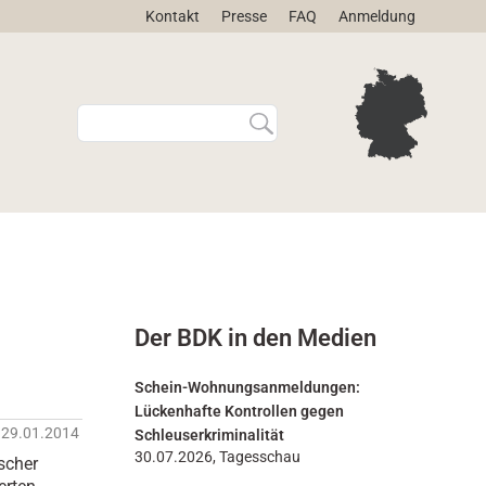
Kontakt
Presse
FAQ
Anmeldung
W
E
e
r
b
w
s
e
i
i
t
t
e
e
d
r
u
t
r
e
Der BDK in den Medien
c
S
h
u
s
c
Schein-Wohnungsanmeldungen:
u
h
Lückenhafte Kontrollen gegen
c
e
29.01.2014
Schleuserkriminalität
h
…
30.07.2026, Tagesschau
ischer
e