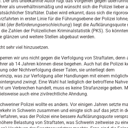
i. Der uns unbekannte Autor rügt das Vorgehen gegen überführt
rer als unverhältnismäßig und wünscht sich die Polizei lieber a
tatsächlicher Straftäter. Dabei wird erkannt, dass sich die rigor
zfahrten in erster Linie für die Führungsebene der Polizei lohne
ikt (
der Beförderungserschleichung
) liegt die Aufklärungsquot
 die Zahlen der Polizeilichen Kriminalstatistik (PKS). So könnte
e glänzen und weitere Stellen abgebaut werden.
ht sehr viel hinzusetzen.
sperren wir uns nicht gegen die Verfolgung von Straftaten, denn a
rer ab 14 Jahren können diese begehen. Auch hat die Polizei k
gung oder Nichtverfolgung dieser Taten, sie unterliegt dem
prinzip, was zur Verfolgung aller Handlungen mit einem möglich
hintergrund zwingt. Eine Wahl hat lediglich der betroffene Nahve
cht um Verbrechen handelt, muss es keine Strafanzeige geben. 
ielsweise auch eine zivilrechtliche Ahndung.
chweriner Polizei wollte es anders. Vor einigen Jahren setzte m
kehr in Schwerin zusammen und einigte sich auf das jetzt in der
erfahren, was der Polizei eine bessere Aufklärungsquote verspr
höhere Belastung von Straftaten, was Schwerin zeitweise zu ein