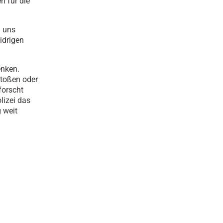
n für die
n uns
idrigen
enken.
toßen oder
forscht
lizei das
 weit