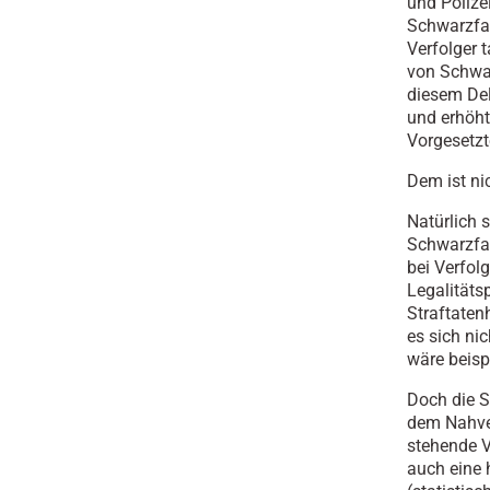
und Polize
Schwarzfah
Verfolger 
von Schwar
diesem Del
und erhöht
Vorgesetzt
Dem ist nic
Natürlich 
Schwarzfah
bei Verfol
Legalitäts
Straftaten
es sich ni
wäre beisp
Doch die S
dem Nahver
stehende V
auch eine 