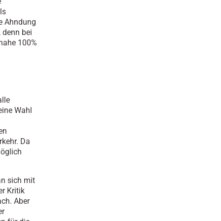
e
ls
ose Ahndung
, denn bei
e nahe 100%
n
lle
eine Wahl
en
rkehr. Da
Möglich
an sich mit
 Kritik
ach. Aber
er