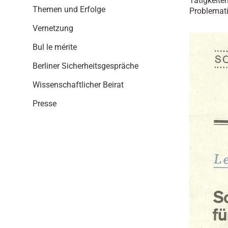
Tätigkeite
i
Themen und Erfolge
Problemati
o
n
Vernetzung
Bul le mérite
Berliner Sicherheitsgespräche
Wissenschaftlicher Beirat
Presse