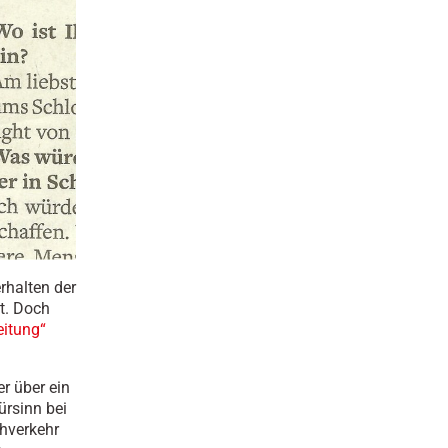
rhalten der
t. Doch
eitung“
r über ein
ürsinn bei
ahverkehr