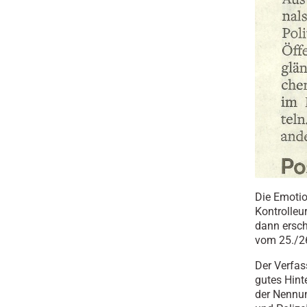
Die Emotio
Kontrolleu
dann ersc
vom 25./26
Der Verfas
gutes Hint
der Nennun