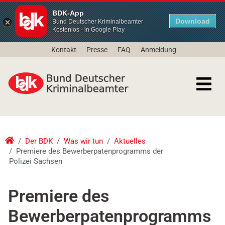
BDK-App
Download
Bund Deutscher Kriminalbeamter
Kostenlos - in Google Play
Kontakt
Presse
FAQ
Anmeldung
Der BDK
Was wir tun
Aktuelles
Premiere des Bewerberpatenprogramms der
Polizei Sachsen
Premiere des
Bewerberpatenprogramms