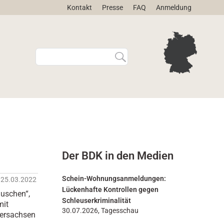
Kontakt
Presse
FAQ
Anmeldung
W
E
e
r
b
w
s
e
i
i
t
t
e
e
d
r
u
t
r
e
Der BDK in den Medien
c
S
h
u
s
c
Schein-Wohnungsanmeldungen:
25.03.2022
u
h
Lückenhafte Kontrollen gegen
auschen“,
c
e
Schleuserkriminalität
mit
h
…
30.07.2026, Tagesschau
dersachsen
e