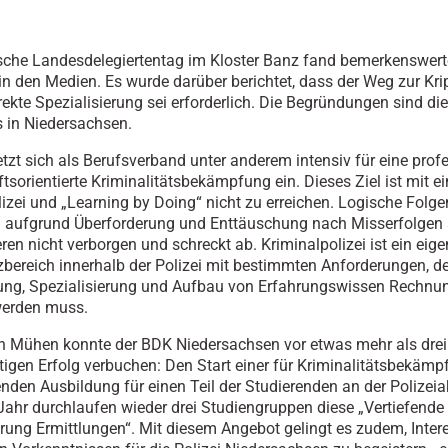
sche Landesdelegiertentag im Kloster Banz fand bemerkenswert
n den Medien. Es wurde darüber berichtet, dass der Weg zur Kri
irekte Spezialisierung sei erforderlich. Die Begründungen sind di
s in Niedersachsen.
tzt sich als Berufsverband unter anderem intensiv für eine profe
tsorientierte Kriminalitätsbekämpfung ein. Dieses Ziel ist mit ei
lizei und „Learning by Doing“ nicht zu erreichen. Logische Folg
n aufgrund Überforderung und Enttäuschung nach Misserfolgen 
ren nicht verborgen und schreckt ab. Kriminalpolizei ist ein eige
ereich innerhalb der Polizei mit bestimmten Anforderungen, d
rung, Spezialisierung und Aufbau von Erfahrungswissen Rechnu
werden muss.
n Mühen konnte der BDK Niedersachsen vor etwas mehr als drei
tigen Erfolg verbuchen: Den Start einer für Kriminalitätsbekäm
renden Ausbildung für einen Teil der Studierenden an der Polizei
Jahr durchlaufen wieder drei Studiengruppen diese „Vertiefende
erung Ermittlungen“. Mit diesem Angebot gelingt es zudem, Intere