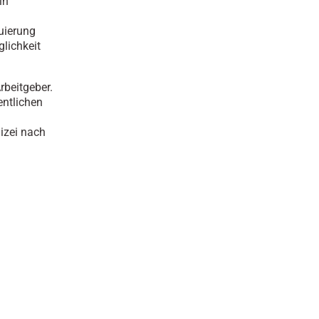
in
luierung
glichkeit
rbeitgeber.
entlichen
lizei nach