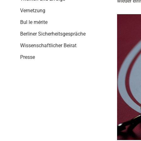
wieder ein
i
o
Vernetzung
n
Bul le mérite
Berliner Sicherheitsgespräche
Wissenschaftlicher Beirat
Presse