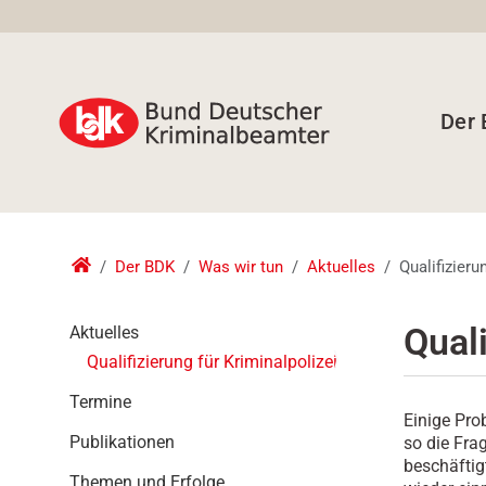
Der
Der BDK
Was wir tun
Aktuelles
Qualifizieru
N
Quali
Aktuelles
a
Qualifizierung für Kriminalpolizei
v
i
Termine
Einige Pro
g
Publikationen
so die Frag
a
beschäftig
t
Themen und Erfolge