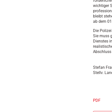
förderlich
wichtiger 
profession
bleibt ste
ab dem 01
Die Polize
Sie muss g
Dienstes 
realistisc
Abschluss 
Stefan Fra
Stellv. La
PDF