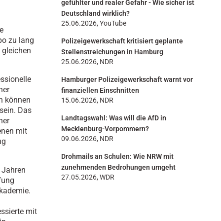
gefühlter und realer Gefahr - Wie sicher ist
Deutschland wirklich?
25.06.2026, YouTube
e
po zu lang
Polizeigewerkschaft kritisiert geplante
e gleichen
Stellenstreichungen in Hamburg
25.06.2026, NDR
ssionelle
Hamburger Polizeigewerkschaft warnt vor
ner
finanziellen Einschnitten
en können
15.06.2026, NDR
sein. Das
Landtagswahl: Was will die AfD in
ner
Mecklenburg-Vorpommern?
enen mit
09.06.2026, NDR
ng
Drohmails an Schulen: Wie NRW mit
zunehmenden Bedrohungen umgeht
 Jahren
27.05.2026, WDR
pfung
akademie.
ssierte mit