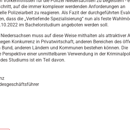
en Vorkenntnissen für die Polizei Niedersachsen zu begeistern - e
Schritt, auf die immer komplexer werdenden Anforderungen an
elle Polizeiarbeit zu reagieren. Als Fazit der durchgeführten Eva
hen, dass die „Vertiefende Spezialisierung“ nun als feste Wahlmö
.10.2022 im Bachelorstudium angeboten werden soll.
i Niedersachsen muss auf diese Weise mithalten als attraktiver A
egen Konkurrenz in Privatwirtschaft, anderen Bereichen des öff
in Bund, anderen Ländern und Kommunen bestehen können. Die
he Perspektive einer unmittelbaren Verwendung in der Kriminalpo
des Studiums ist ein Teil davon.
nz
ndesgeschäftsführer