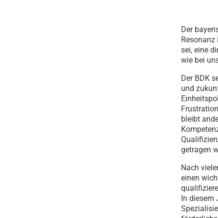
Der bayeri
Resonanz i
sei, eine d
wie bei un
Der BDK se
und zukunf
Einheitspo
Frustratio
bleibt ande
Kompetenzb
Qualifizie
getragen 
Nach viele
einen wich
qualifizie
In diesem 
Spezialisi