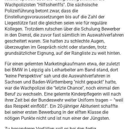
Wachpolizisten "Hilfssheriffs". Die sächsische
Polizeiführung betont zwar, dass die
Einstellungsvoraussetzungen bis auf die Zahl der
Liegestütze fast die gleichen seien wie für reguläre
Kollegen. Trotzdem rutschen über die Schulung Bewerber
in den Dienst, die zuvor fast sämtlich im Auswahlverfahren
gescheitert waren. Sie hatten zu schlechte Augen,
überzeugten im Gespräch nicht oder standen, trotz
grundsätzlicher Eignung, auf der Rangliste zu weit hinten.
Für einen gelernten Marketingkaufmann etwa, der zuletzt
bei BMW in Leipzig als Leiharbeiter am Band stand, dort
"keine Perspektive" sah und die Auswahlverfahren in
Sachsen und Baden-Württemberg "nicht gepackt" hatte,
war die Wachpolizei die "letzte Chance", noch einmal den
Beruf zu wechseln. Eine gelernte Kinderpflegerin will nach
ihrer Zeit bei der Bundeswehr weiter Uniform tragen – "weil
das Respekt einflößt". Ein 20-jähriger Abiturient schaffte
bei seiner ersten Bewerbung in der elften Klasse die
nötigen Punkte nicht und ist nun einer der Jüngsten.
Zu besonderen Vorfällen soll es bei den fertig