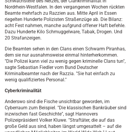
Schwachstelle des Netzes, der Clankriminalität in
Nordrhein-Westfalen. In den vergangenen Wochen rückten
Beamte mehrfach zu Razzien aus. Mitte April in Essen
riegelten Hunderte Polizisten Straßenzüge ab. Die Bilanz:
acht Fest nahmen, manche aufgrund offener Haft befehle.
Dazu Hunderte Kilo Schmuggelware, Tabak, Drogen. Und
20 Strafanzeigen.
Die Beamten sehen in den Clans einen Schwarm Piranhas,
dem sie nur ausnahmsweise einmal hinterherkommen.
"Die Polizei kann viel zu wenig gegen kriminelle Clans tun",
sagte Sebastian Fiedler vom Bund Deutscher
Kriminalbeamter nach der Razzia. "Sie hat einfach zu
wenig qualifiziertes Personal."
Cyberkriminalität
Anderswo sind die Fische unsichtbar geworden, im
Cyberraum zum Beispiel. "Die klassischen Bankräuber sind
inzwischen fast Geschichte", sagt Hannovers
Polizeipräsident Volker Kluwe. "Straftäter, die auf das
große Geld aus sind, haben längst umgesattelt – auf die