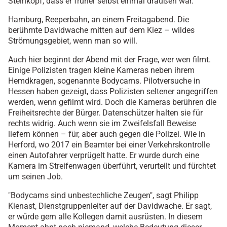
Steinkopf, dass er früher selbst einmal draußen war.
Hamburg, Reeperbahn, an einem Freitagabend. Die
berühmte Davidwache mitten auf dem Kiez – wildes
Strömungsgebiet, wenn man so will.
Auch hier beginnt der Abend mit der Frage, wer wen filmt.
Einige Polizisten tragen kleine Kameras neben ihrem
Hemdkragen, sogenannte Bodycams. Pilotversuche in
Hessen haben gezeigt, dass Polizisten seltener angegriffen
werden, wenn gefilmt wird. Doch die Kameras berühren die
Freiheitsrechte der Bürger. Datenschützer halten sie für
rechts widrig. Auch wenn sie im Zweifelsfall Beweise
liefern können – für, aber auch gegen die Polizei. Wie in
Herford, wo 2017 ein Beamter bei einer Verkehrskontrolle
einen Autofahrer verprügelt hatte. Er wurde durch eine
Kamera im Streifenwagen überführt, verurteilt und fürchtet
um seinen Job.
"Bodycams sind unbestechliche Zeugen", sagt Philipp
Kienast, Dienstgruppenleiter auf der Davidwache. Er sagt,
er würde gern alle Kollegen damit ausrüsten. In diesem