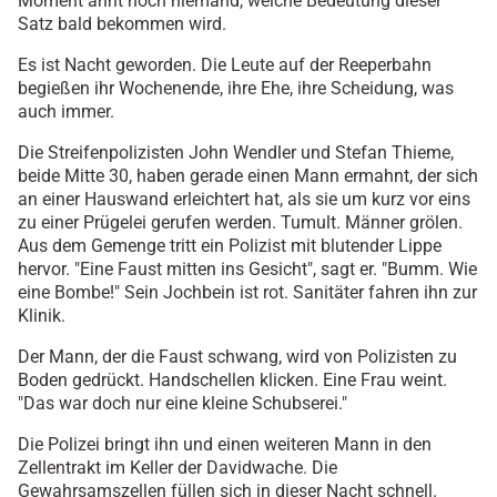
Moment ahnt noch niemand, welche Bedeutung dieser
Satz bald bekommen wird.
Es ist Nacht geworden. Die Leute auf der Reeperbahn
begießen ihr Wochenende, ihre Ehe, ihre Scheidung, was
auch immer.
Die Streifenpolizisten John Wendler und Stefan Thieme,
beide Mitte 30, haben gerade einen Mann ermahnt, der sich
an einer Hauswand erleichtert hat, als sie um kurz vor eins
zu einer Prügelei gerufen werden. Tumult. Männer grölen.
Aus dem Gemenge tritt ein Polizist mit blutender Lippe
hervor. "Eine Faust mitten ins Gesicht", sagt er. "Bumm. Wie
eine Bombe!" Sein Jochbein ist rot. Sanitäter fahren ihn zur
Klinik.
Der Mann, der die Faust schwang, wird von Polizisten zu
Boden gedrückt. Handschellen klicken. Eine Frau weint.
"Das war doch nur eine kleine Schubserei."
Die Polizei bringt ihn und einen weiteren Mann in den
Zellentrakt im Keller der Davidwache. Die
Gewahrsamszellen füllen sich in dieser Nacht schnell.