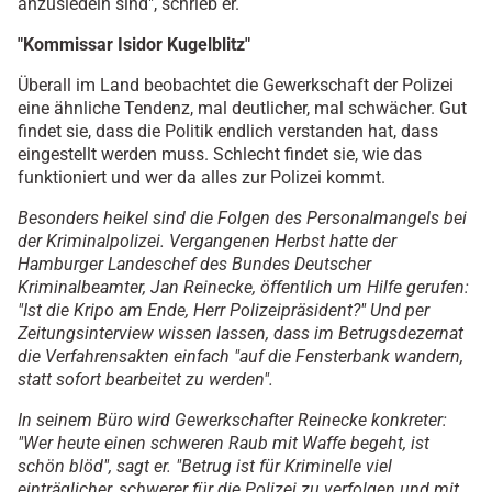
anzusiedeln sind", schrieb er.
"Kommissar Isidor Kugelblitz"
Überall im Land beobachtet die Gewerkschaft der Polizei
eine ähnliche Tendenz, mal deutlicher, mal schwächer. Gut
findet sie, dass die Politik endlich verstanden hat, dass
eingestellt werden muss. Schlecht findet sie, wie das
funktioniert und wer da alles zur Polizei kommt.
Besonders heikel sind die Folgen des Personalmangels bei
der Kriminalpolizei. Vergangenen Herbst hatte der
Hamburger Landeschef des Bundes Deutscher
Kriminalbeamter, Jan Reinecke, öffentlich um Hilfe gerufen:
"Ist die Kripo am Ende, Herr Polizeipräsident?" Und per
Zeitungsinterview wissen lassen, dass im Betrugsdezernat
die Verfahrensakten einfach "auf die Fensterbank wandern,
statt sofort bearbeitet zu werden".
In seinem Büro wird Gewerkschafter Reinecke konkreter:
"Wer heute einen schweren Raub mit Waffe begeht, ist
schön blöd", sagt er. "Betrug ist für Kriminelle viel
einträglicher, schwerer für die Polizei zu verfolgen und mit