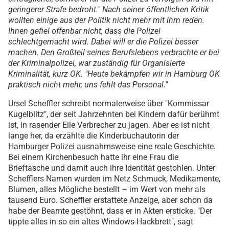
geringerer Strafe bedroht." Nach seiner öffentlichen Kritik
wollten einige aus der Politik nicht mehr mit ihm reden.
Ihnen gefiel offenbar nicht, dass die Polizei
schlechtgemacht wird. Dabei will er die Polizei besser
machen. Den Großteil seines Berufslebens verbrachte er bei
der Kriminalpolizei, war zuständig für Organisierte
Kriminalität, kurz OK. "Heute bekämpfen wir in Hamburg OK
praktisch nicht mehr, uns fehlt das Personal."
Ursel Scheffler schreibt normalerweise über "Kommissar
Kugelblitz", der seit Jahrzehnten bei Kindern dafür berühmt
ist, in rasender Eile Verbrecher zu jagen. Aber es ist nicht
lange her, da erzählte die Kinderbuchautorin der
Hamburger Polizei ausnahmsweise eine reale Geschichte.
Bei einem Kirchenbesuch hatte ihr eine Frau die
Brieftasche und damit auch ihre Identität gestohlen. Unter
Schefflers Namen wurden im Netz Schmuck, Medikamente,
Blumen, alles Mögliche bestellt – im Wert von mehr als
tausend Euro. Scheffler erstattete Anzeige, aber schon da
habe der Beamte gestöhnt, dass er in Akten ersticke. "Der
tippte alles in so ein altes Windows-Hackbrett", sagt