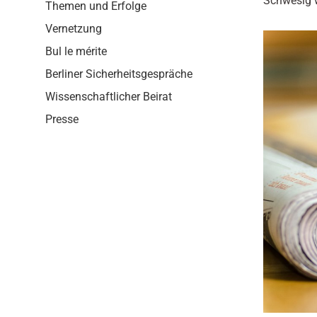
Schwesig w
i
Themen und Erfolge
o
Vernetzung
n
Bul le mérite
Berliner Sicherheitsgespräche
Wissenschaftlicher Beirat
Presse