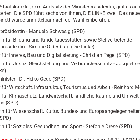
Staatskanzlei, dem Amtssitz der Ministerpräsidentin, gibt es ach
erien. Die SPD führt sechs von ihnen, DIE LINKE zwei. Das neue
nett wurde unmittelbar nach der Wahl einberufen:
rpräsidentin - Manuela Schwesig (SPD)
rin für Bildung und Kindertagesstätten sowie Stellvertretende
rpräsidentin - Simone Oldenburg (Die Linke)
 für Inneres, Bau und Digitalisierung - Christian Pegel (SPD)
rin für Justiz, Gleichstellung und Verbraucherschutz - Jacquelin
ke)
inister - Dr. Heiko Geue (SPD)
 für Wirtschaft, Infrastruktur, Tourismus und Arbeit - Reinhard 
r für Klimaschutz, Landwirtschaft, ländliche Räume und Umwelt - 
us (SPD)
rin für Wissenschaft, Kultur, Bundes- und Europaangelegenheiten
(SPD)
rin für Soziales, Gesundheit und Sport - Stefanie Drese (SPD)
ionsvertrag
(Fassung zur Beschlussfassung vom 08.11.2021) h