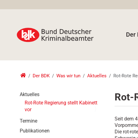
Der
Der BDK
Was wir tun
Aktuelles
Rot-Rote Reg
N
Rot-R
Aktuelles
a
Rot-Rote Regierung stellt Kabinett
v
vor
i
Seit dem 4
g
Termine
Vorpommern
a
Publikationen
Die rot-ro
t