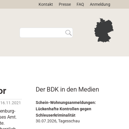
Kontakt
Presse
FAQ
Anmeldung
W
E
e
r
b
w
s
e
i
i
t
t
e
e
d
r
u
t
r
e
or
Der BDK in den Medien
c
S
h
u
s
c
Schein-Wohnungsanmeldungen:
16.11.2021
u
h
Lückenhafte Kontrollen gegen
lenburg-
c
e
Schleuserkriminalität
ses Amt.
h
…
30.07.2026, Tagesschau
te.
e