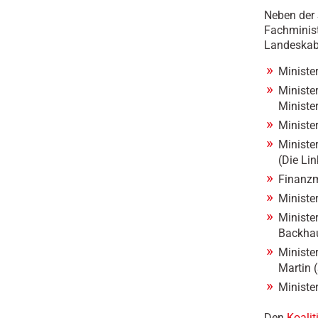
Neben der 
Fachminist
Landeskabi
Ministe
Ministe
Ministe
Minister
Ministe
(Die Lin
Finanzm
Minister
Ministe
Backha
Ministe
Martin 
Ministe
Den
Koalit