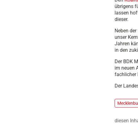
übrigens f
lassen hof
dieser.
Neben der 
unser Kern
Jahren kä
in den zuk
Der BDK
M
im neuen A
fachlicher 
Der Lande
Mecklenb
diesen Inh