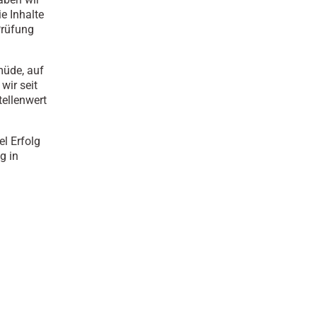
e Inhalte
Prüfung
müde, auf
wir seit
tellenwert
el Erfolg
g in