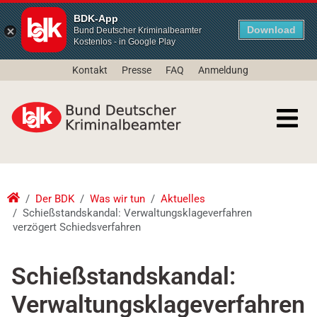
BDK-App
Download
Bund Deutscher Kriminalbeamter
Kostenlos - in Google Play
Kontakt
Presse
FAQ
Anmeldung
Der BDK
Was wir tun
Aktuelles
Schießstandskandal: Verwaltungsklageverfahren
verzögert Schiedsverfahren
Schießstandskandal:
Verwaltungsklageverfahren