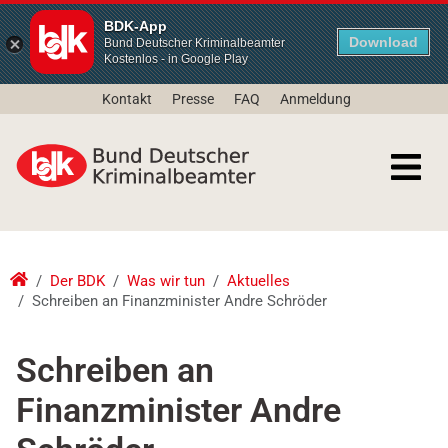
BDK-App
Download
Bund Deutscher Kriminalbeamter
Kostenlos - in Google Play
Kontakt
Presse
FAQ
Anmeldung
Der BDK
Was wir tun
Aktuelles
Schreiben an Finanzminister Andre Schröder
Schreiben an
Finanzminister Andre