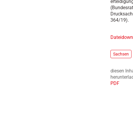
erteidigun
(Bundesrat
Drucksach
364/19).
Dateidown
Sachsen
diesen Inh
herunterla
PDF