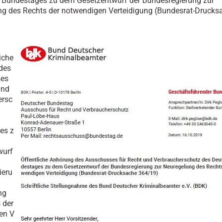
 Bundestages zu dem Gesetzentwurf der Bundesregierung zur
g des Rechts der notwendigen Verteidigung (Bundesrat-Drucks
iche
des
ses
und
ersc
es z
wurf
ieru
ng
 der
en V