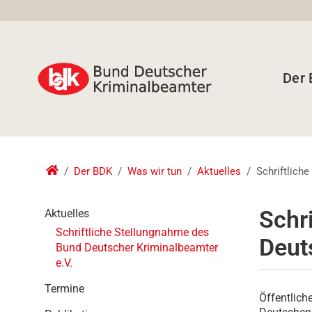
Der
Der BDK
Was wir tun
Aktuelles
Schriftlich
N
Schr
Aktuelles
a
Schriftliche Stellungnahme des
Deut
v
Bund Deutscher Kriminalbeamter
i
e.V.
g
a
Termine
Öffentlich
t