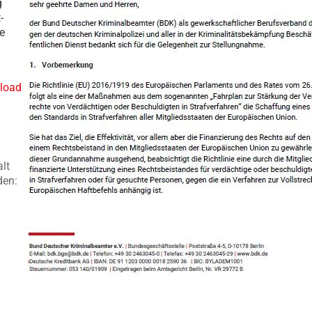
g
-
e
load
alt
den: