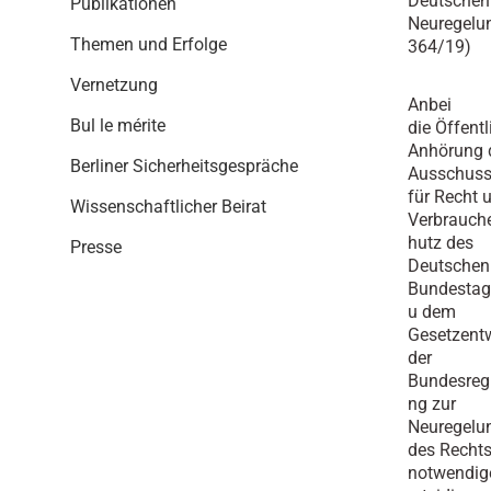
Deutschen
Publikationen
i
Neuregelun
o
Themen und Erfolge
364/19)
n
Vernetzung
Anbei
Bul le mérite
die Öffentl
Anhörung 
Berliner Sicherheitsgespräche
Ausschus
für Recht 
Wissenschaftlicher Beirat
Verbrauch
hutz des
Presse
Deutschen
Bundestag
u dem
Gesetzent
der
Bundesreg
ng zur
Neuregelu
des Rechts
notwendig