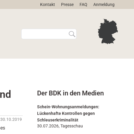
Kontakt
Presse
FAQ
Anmeldung
W
E
e
r
b
w
s
e
i
i
t
t
e
e
d
r
u
t
r
e
und
Der BDK in den Medien
c
S
h
u
s
c
Schein-Wohnungsanmeldungen:
u
h
Lückenhafte Kontrollen gegen
c
e
30.10.2019
Schleuserkriminalität
h
…
30.07.2026, Tagesschau
des
e