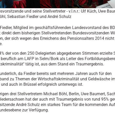
vorsitzende und seine Stellvertreter - v.l.n.r.: Ulf Küch, Uwe Bau
öhl, Sebastian Fiedler und André Schulz
Fiedler, Mitglied im geschäftsführenden Landesvorstand des B
t direkt dem bisherigen Stellvertretenden Bundesvorsitzenden Wi
n, der sich wegen des Erreichens des Pensionsalters 2014 nicht
e.
4% der von den 250 Delegierten abgegebenen Stimmen erzielte 
er beruflich am LAFP in Selm/Bork als Leiter des Fortbildungsber
tskriminalität" tätig ist, aus dem Stand ein Traumergebnis.
underlich, da Fiedler bereits seit mehreren Jahren auch für den
band zu Themen der Wirtschaftskriminalität und Geldwäsche i
und auch in Brüssel erfolgreich unterwegs ist.
rigen drei Stellvertretern Michael Böhl, Berlin, Uwe Baumert, Sa
Niedersachsen hat der auch mit Traumergebnis von rund 95% ge
sitzende André Schulz ein starkes Team für die kommenden Au
undesebene zur Verfügung.