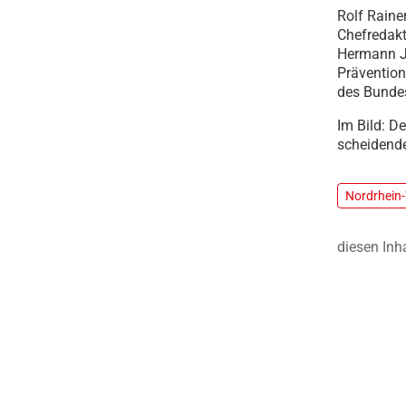
Rolf Raine
Chefredakt
Hermann J
Prävention
des Bundes
Im Bild: D
scheidende
Nordrhein
diesen Inh