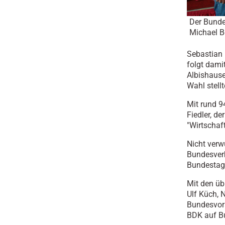
Der Bundes
Michael B
Sebastian 
folgt dami
Albishause
Wahl stellt
Mit rund 9
Fiedler, d
"Wirtschaf
Nicht verw
Bundesver
Bundestag 
Mit den üb
Ulf Küch, 
Bundesvor
BDK auf B