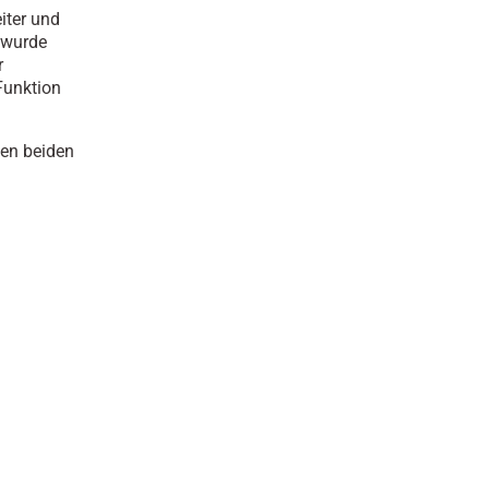
iter und
 wurde
r
Funktion
den beiden