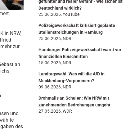
gefühlter und realer Gefahr - Wie sicher ist
Deutschland wirklich?
mert,
25.06.2026, YouTube
Polizeigewerkschaft kritisiert geplante
Stellenstreichungen in Hamburg
DK in NRW,
25.06.2026, NDR
lfried
 mehr zur
Hamburger Polizeigewerkschaft warnt vor
finanziellen Einschnitten
15.06.2026, NDR
Sebastian
eichs
Landtagswahl: Was will die AfD in
Mecklenburg-Vorpommern?
09.06.2026, NDR
m
Drohmails an Schulen: Wie NRW mit
zunehmenden Bedrohungen umgeht
27.05.2026, WDR
chsen und
wählte
fgaben des