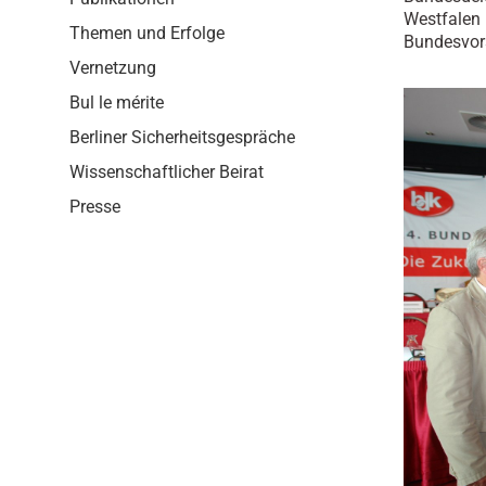
i
Westfalen 
o
Themen und Erfolge
Bundesvor
n
Vernetzung
Bul le mérite
Berliner Sicherheitsgespräche
Wissenschaftlicher Beirat
Presse