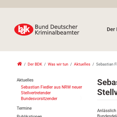
Der
Der BDK
Was wir tun
Aktuelles
Sebastian F
N
Seba
Aktuelles
a
Sebastian Fiedler aus NRW neuer
Stell
v
Stellvertretender
i
Bundesvorsitzender
g
a
Termine
Anlässlic
t
Bundesdele
Publikationen