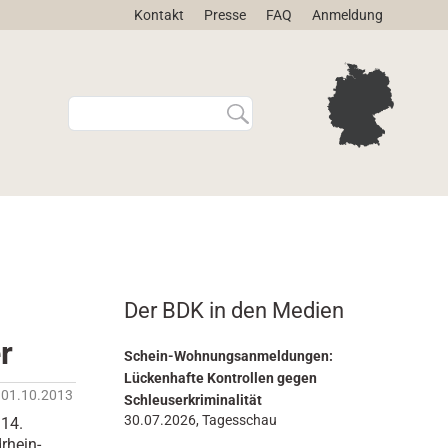
Kontakt
Presse
FAQ
Anmeldung
W
E
e
r
b
w
s
e
i
i
t
t
e
e
d
r
u
t
r
e
Der BDK in den Medien
c
S
h
u
r
s
c
Schein-Wohnungsanmeldungen:
u
h
Lückenhafte Kontrollen gegen
01.10.2013
c
e
Schleuserkriminalität
h
…
30.07.2026, Tagesschau
14.
e
rhein-