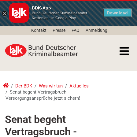
BDK-App
Download
Bund Deutscher Kriminalbeamter
Kostenlos - in Google Play
Kontakt
Presse
FAQ
Anmeldung
Der BDK
Was wir tun
Aktuelles
Senat begeht Vertragsbruch -
Versorgungsansprüche jetzt sichern!
Senat begeht
Vertragsbruch -