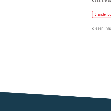
dass sie a
Brandenb
diesen Inh