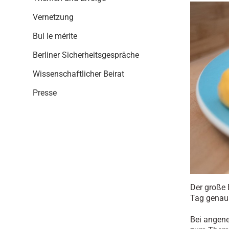
i
o
Vernetzung
n
Bul le mérite
Berliner Sicherheitsgespräche
Wissenschaftlicher Beirat
Presse
Der große 
Tag genau 
Bei angene