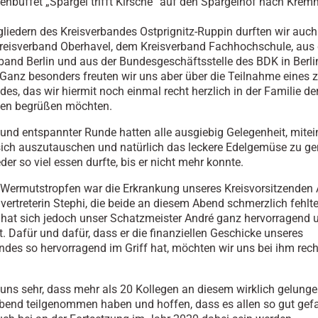
buffet „Spargel trifft Kirsche“ auf den Spargelhof nach Krem
liedern des Kreisverbandes Ostprignitz-Ruppin durften wir auch
reisverband Oberhavel, dem Kreisverband Fachhochschule, aus
and Berlin und aus der Bundesgeschäftsstelle des BDK in Berli
Ganz besonders freuten wir uns aber über die Teilnahme eines 
des, das wir hiermit noch einmal recht herzlich in der Familie de
ten begrüßen möchten.
r und entspannter Runde hatten alle ausgiebig Gelegenheit, mite
sich auszutauschen und natürlich das leckere Edelgemüse zu ge
er so viel essen durfte, bis er nicht mehr konnte.
r Wermutstropfen war die Erkrankung unseres Kreisvorsitzenden 
lvertreterin Stephi, die beide an diesem Abend schmerzlich fehlten
 hat sich jedoch unser Schatzmeister André ganz hervorragend 
 Dafür und dafür, dass er die finanziellen Geschicke unseres
ndes so hervorragend im Griff hat, möchten wir uns bei ihm rech
 uns sehr, dass mehr als 20 Kollegen an diesem wirklich gelung
end teilgenommen haben und hoffen, dass es allen so gut gefal