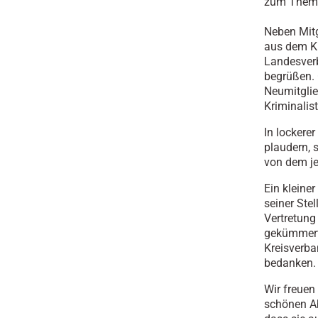
zum Themen
Neben Mitg
aus dem K
Landesverb
begrüßen. 
Neumitglie
Kriminalis
In lockere
plaudern, 
von dem jed
Ein kleine
seiner Stel
Vertretung
gekümmert.
Kreisverba
bedanken.
Wir freuen
schönen Ab