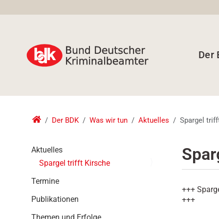
Der
Der BDK
Was wir tun
Aktuelles
Spargel trif
N
Sparg
Aktuelles
a
Spargel trifft Kirsche
v
i
Termine
+++ Sparge
g
Publikationen
+++
a
t
Themen und Erfolge