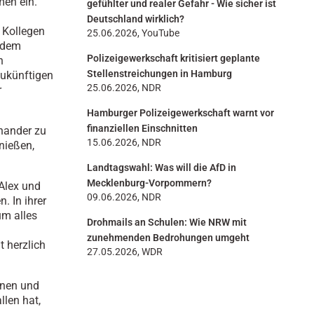
men ein.
gefühlter und realer Gefahr - Wie sicher ist
Deutschland wirklich?
 Kollegen
25.06.2026, YouTube
 dem
Polizeigewerkschaft kritisiert geplante
n
Stellenstreichungen in Hamburg
zukünftigen
25.06.2026, NDR
r
Hamburger Polizeigewerkschaft warnt vor
finanziellen Einschnitten
inander zu
15.06.2026, NDR
nießen,
Landtagswahl: Was will die AfD in
Mecklenburg-Vorpommern?
Alex und
09.06.2026, NDR
. In ihrer
um alles
Drohmails an Schulen: Wie NRW mit
zunehmenden Bedrohungen umgeht
t herzlich
27.05.2026, WDR
enen und
len hat,