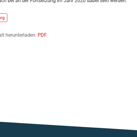
uch bei an der Fortsetzung im Jahr 2020 dabei sein werden.
urg
alt herunterladen:
PDF