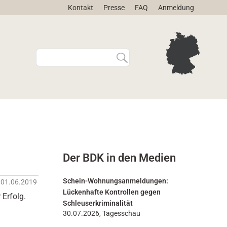
Kontakt
Presse
FAQ
Anmeldung
W
E
e
r
b
w
s
e
i
i
t
t
e
e
d
r
u
t
r
e
Der BDK in den Medien
c
S
h
u
s
c
Schein-Wohnungsanmeldungen:
01.06.2019
u
h
Lückenhafte Kontrollen gegen
 Erfolg.
c
e
Schleuserkriminalität
h
…
30.07.2026, Tagesschau
e