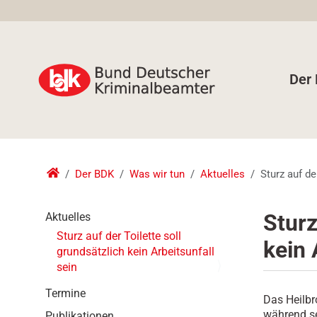
Der
Der BDK
Was wir tun
Aktuelles
Sturz auf de
N
Sturz
Aktuelles
a
Sturz auf der Toilette soll
kein 
v
grundsätzlich kein Arbeitsunfall
i
sein
g
a
Termine
Das Heilbr
t
während se
Publikationen