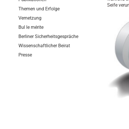
i
Seife veru
o
Themen und Erfolge
n
Vernetzung
Bul le mérite
Berliner Sicherheitsgespräche
Wissenschaftlicher Beirat
Presse