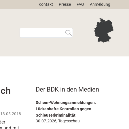
Kontakt
Presse
FAQ
Anmeldung
W
E
e
r
b
w
s
e
i
i
t
t
e
e
d
r
u
t
r
e
ich
Der BDK in den Medien
c
S
h
u
s
c
Schein-Wohnungsanmeldungen:
u
h
Lückenhafte Kontrollen gegen
13.05.2018
c
e
Schleuserkriminalität
h
…
30.07.2026, Tagesschau
der
e
en und mit