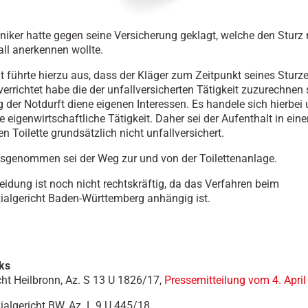
iker hatte gegen seine Versicherung geklagt, welche den Sturz n
all anerkennen wollte.
t führte hierzu aus, dass der Kläger zum Zeitpunkt seines Sturz
errichtet habe die der unfallversicherten Tätigkeit zuzurechnen s
g der Notdurft diene eigenen Interessen. Es handele sich hierbei
 eigenwirtschaftliche Tätigkeit. Daher sei der Aufenthalt in eine
en Toilette grundsätzlich nicht unfallversichert.
sgenommen sei der Weg zur und von der Toilettenanlage.
eidung ist noch nicht rechtskräftig, da das Verfahren beim
algericht Baden-Württemberg anhängig ist.
ks
cht Heilbronn, Az. S 13 U 1826/17,
Pressemitteilung vom 4. Apri
algericht BW, Az. L 9 U 445/18