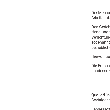
Der Mechan
Arbeitsunf
Das Gerich
Handlung v
Verrichtun
sogenannte
betrieblich
Hiervon au
Die Entsch
Landessozi
Quelle/Lin
Sozialgeri
Landessozi