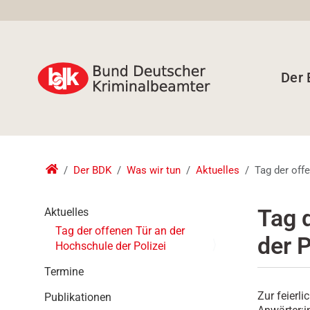
Der
Der BDK
Was wir tun
Aktuelles
Tag der off
N
Tag 
Aktuelles
a
Tag der offenen Tür an der
der P
v
Hochschule der Polizei
i
g
Termine
a
Zur feierl
Publikationen
t