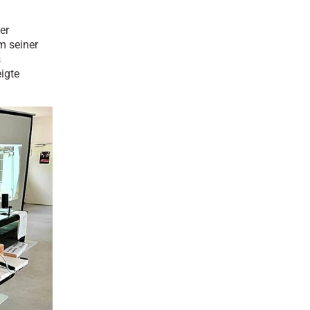
er
m seiner
s
eigte