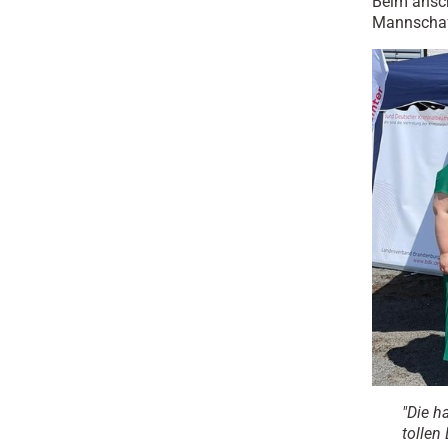
Beim ansch
Mannschaf
"Die h
tollen