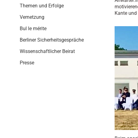
Anwärter:
i
Themen und Erfolge
motivieren
o
Kante und 
n
Vernetzung
Bul le mérite
Berliner Sicherheitsgespräche
Wissenschaftlicher Beirat
Presse