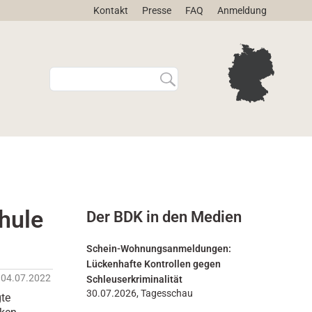
Kontakt
Presse
FAQ
Anmeldung
W
E
e
r
b
w
s
e
i
i
t
t
e
e
d
r
u
t
r
e
hule
Der BDK in den Medien
c
S
h
u
s
c
Schein-Wohnungsanmeldungen:
u
h
Lückenhafte Kontrollen gegen
c
e
04.07.2022
Schleuserkriminalität
h
…
30.07.2026, Tagesschau
te
e