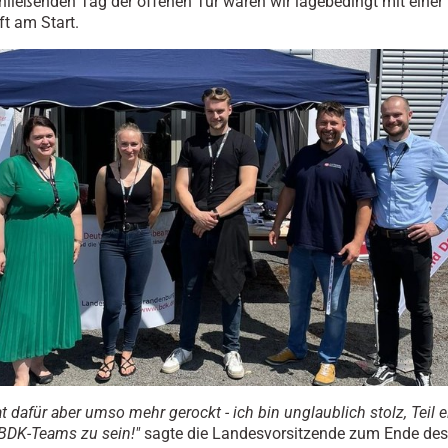
ließenden Tag der offenen Tür waren wir lagebedingt mit einer 
t am Start.
at dafür aber umso mehr gerockt - ich bin unglaublich stolz, Teil 
 BDK-Teams zu sein!"
sagte die Landesvorsitzende zum Ende des 