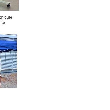
ch gute
nte