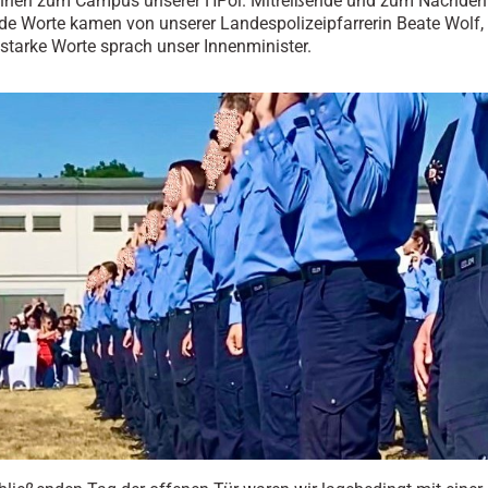
innen zum Campus unserer HPol. Mitreißende und zum Nachde
de Worte kamen von unserer Landespolizeipfarrerin Beate Wolf, 
starke Worte sprach unser Innenminister.