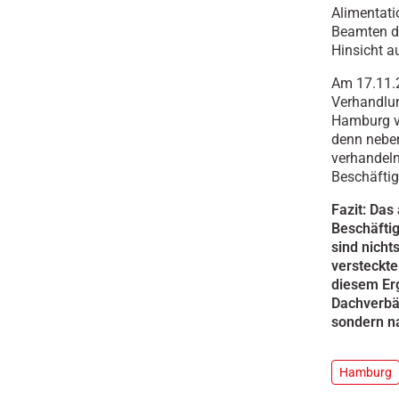
Alimentat
Beamten dü
Hinsicht a
Am 17.11.
Verhandlun
Hamburg ve
denn neben
verhandeln
Beschäftig
Fazit: Das
Beschäftig
sind nicht
versteckte
diesem Er
Dachverbä
sondern na
Hamburg