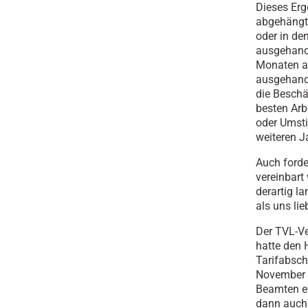
Dieses Erg
abgehängt 
oder in de
ausgehande
Monaten am
ausgehande
die Beschä
besten Arb
oder Umsti
weiteren Ja
Auch forde
vereinbart
derartig l
als uns li
Der TVL-Ve
hatte den
Tarifabsch
November 2
Beamten e
dann auch