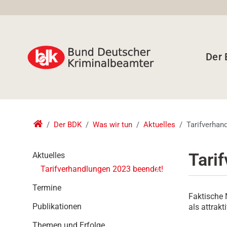
Der
Der BDK
Was wir tun
Aktuelles
Tarifverhan
N
Tari
Aktuelles
a
Tarifverhandlungen 2023 beendet!
v
i
Termine
Faktische
g
Publikationen
als attrakt
a
t
Themen und Erfolge