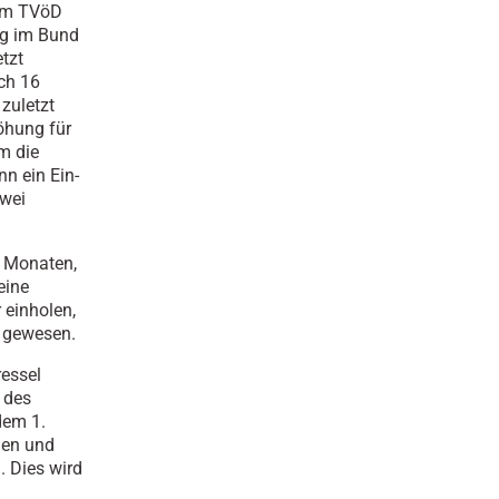
vom TVöD
ng im Bund
tzt
ch 16
zuletzt
öhung für
m die
nn ein Ein-
zwei
2 Monaten,
eine
 einholen,
t gewesen.
essel
 des
dem 1.
nen und
 Dies wird