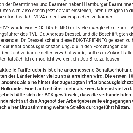
ion der Beamtinnen und Beamten haben! Hamburger Beamtinne
rfen sich also schon jetzt darauf einstellen, Ihren Bezügen in d
uch für das Jahr 2024 erneut widersprechen zu können.
2023 wurde eine BDK-TARIF-INFO mit vielen Vergleichen zum T
gsführer des TVL, Dr. Andreas Dressel, und die Beschäftigten de
rsendet. Dr. Dressel scheint diese BDK-TARIF-INFO gelesen zu 
 der Inflationsausgleichszahlung, die in den Forderungen der
den Dachverbände selten erwähnt wurde, soll es in Zukunft alle
ten tatsächlich ermöglicht werden, ein Job-Bike zu leasen.
 aktuelle Tarifergebnis ist eine angemessene Gehaltserhöhung,
ten der Länder leider viel zu spät erreichen wird. Die ersten 
s anderes als eine hinter der zugesagten Inflationsausgleichs
 Nullrunde. Eine Laufzeit über mehr als zwei Jahre ist viel zu l
gebnis hätte sich der BDK gewünscht, dass die verhandelnden
nde nicht auf das Angebot der Arbeitgeberseite eingegangen 
ch einer Urabstimmung weitere Streiks durchgeführt hätten.