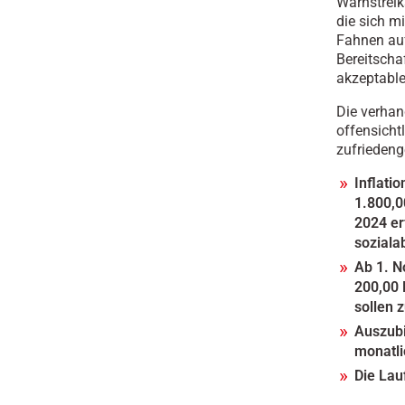
Warnstreik
die sich m
Fahnen auf
Bereitscha
akzeptable
Die verhan
offensicht
zufrieden
Inflati
1.800,0
2024 er
soziala
Ab 1. N
200,00 
sollen 
Auszubi
monatli
Die Lau