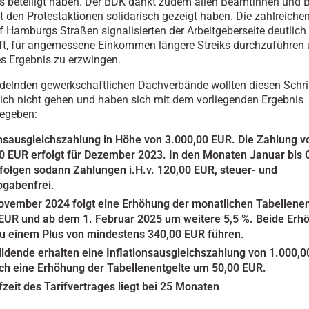
s beteiligt haben. Der BDK dankt zudem allen Beamtinnen und 
it den Protestaktionen solidarisch gezeigt haben. Die zahlreiche
 Hamburgs Straßen signalisierten der Arbeitgeberseite deutlich 
ft, für angemessene Einkommen längere Streiks durchzuführen 
s Ergebnis zu erzwingen.
delnden gewerkschaftlichen Dachverbände wollten diesen Schri
lich nicht gehen und haben sich mit dem vorliegenden Ergebnis
gegeben:
onsausgleichszahlung in Höhe von 3.000,00 EUR. Die Zahlung v
0 EUR erfolgt für Dezember 2023. In den Monaten Januar bis 
folgen sodann Zahlungen i.H.v. 120,00 EUR, steuer- und
bgabenfrei.
ovember 2024 folgt eine Erhöhung der monatlichen Tabellene
EUR und ab dem 1. Februar 2025 um weitere 5,5 %. Beide Er
zu einem Plus von mindestens 340,00 EUR führen.
ldende erhalten eine Inflationsausgleichszahlung von 1.000,
ch eine Erhöhung der Tabellenentgelte um 50,00 EUR.
fzeit des Tarifvertrages liegt bei 25 Monaten