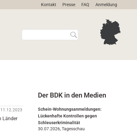
Kontakt
Presse
FAQ
Anmeldung
W
E
e
r
b
w
s
e
i
i
t
t
e
e
d
r
u
t
r
e
Der BDK in den Medien
c
S
h
u
s
c
Schein-Wohnungsanmeldungen:
11.12.2023
u
h
Lückenhafte Kontrollen gegen
n Länder
c
e
Schleuserkriminalität
h
…
30.07.2026, Tagesschau
e