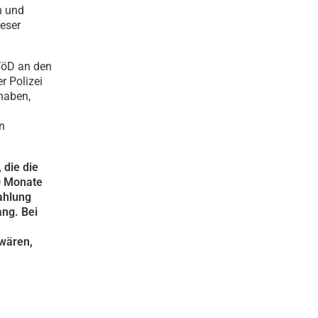
n und
ieser
VöD an den
r Polizei
haben,
n
 die die
10 Monate
zahlung
ang. Bei
wären,