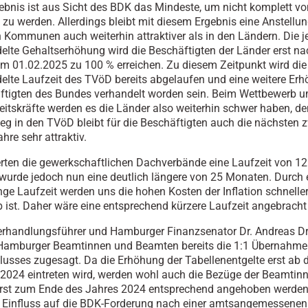
ebnis ist aus Sicht des BDK das Mindeste, um nicht komplett 
zu werden. Allerdings bleibt mit diesem Ergebnis eine Anstellu
n Kommunen auch weiterhin attraktiver als in den Ländern. Die je
lte Gehaltserhöhung wird die Beschäftigten der Länder erst na
 01.02.2025 zu 100 % erreichen. Zu diesem Zeitpunkt wird die 
lte Laufzeit des TVöD bereits abgelaufen und eine weitere Erh
ftigten des Bundes verhandelt worden sein. Beim Wettbewerb u
eitskräfte werden es die Länder also weiterhin schwer haben, de
eg in den TVöD bleibt für die Beschäftigten auch die nächsten 
hre sehr attraktiv.
rten die gewerkschaftlichen Dachverbände eine Laufzeit von 1
 wurde jedoch nun eine deutlich längere von 25 Monaten. Durch 
ange Laufzeit werden uns die hohen Kosten der Inflation schneller
eb ist. Daher wäre eine entsprechend kürzere Laufzeit angebrach
rhandlungsführer und Hamburger Finanzsenator Dr. Andreas Dr
 Hamburger Beamtinnen und Beamten bereits die 1:1 Übernahme
lusses zugesagt. Da die Erhöhung der Tabellenentgelte erst ab 
024 eintreten wird, werden wohl auch die Bezüge der Beamtin
rst zum Ende des Jahres 2024 entsprechend angehoben werden.
 Einfluss auf die BDK-Forderung nach einer amtsangemessenen