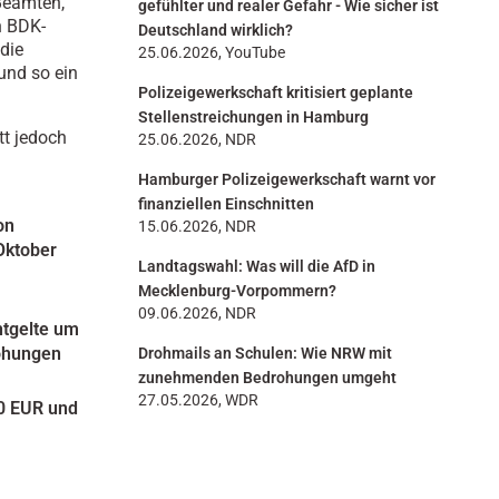
Beamten,
gefühlter und realer Gefahr - Wie sicher ist
n BDK-
Deutschland wirklich?
die
25.06.2026, YouTube
und so ein
Polizeigewerkschaft kritisiert geplante
Stellenstreichungen in Hamburg
tt jedoch
25.06.2026, NDR
Hamburger Polizeigewerkschaft warnt vor
finanziellen Einschnitten
on
15.06.2026, NDR
Oktober
Landtagswahl: Was will die AfD in
Mecklenburg-Vorpommern?
09.06.2026, NDR
ntgelte um
höhungen
Drohmails an Schulen: Wie NRW mit
zunehmenden Bedrohungen umgeht
27.05.2026, WDR
00 EUR und