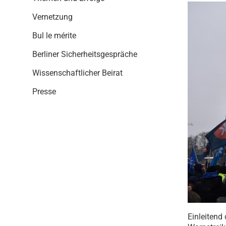
i
o
Vernetzung
n
Bul le mérite
Berliner Sicherheitsgespräche
Wissenschaftlicher Beirat
Presse
Einleitend