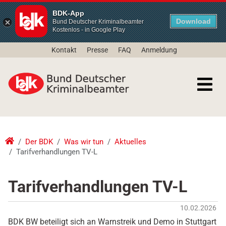
BDK-App
Download
Bund Deutscher Kriminalbeamter
Kostenlos - in Google Play
Kontakt
Presse
FAQ
Anmeldung
Der BDK
Was wir tun
Aktuelles
Tarifverhandlungen TV-L
Tarifverhandlungen TV-L
10.02.2026
BDK BW beteiligt sich an Warnstreik und Demo in Stuttgart