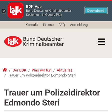
BDK-App
Download
Bund Deutscher Kriminalbeamter
Kostenlos - in Google Play
Kontakt
Presse
FAQ
Anmeldung
Der BDK
Was wir tun
Aktuelles
Trauer um Polizeidirektor Edmondo Steri
Trauer um Polizeidirektor
Edmondo Steri