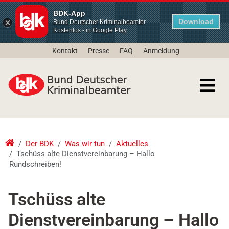
BDK-App
Download
Bund Deutscher Kriminalbeamter
Kostenlos - in Google Play
Kontakt
Presse
FAQ
Anmeldung
Der BDK
Was wir tun
Aktuelles
Tschüss alte Dienstvereinbarung – Hallo
Rundschreiben!
Tschüss alte
Dienstvereinbarung – Hallo