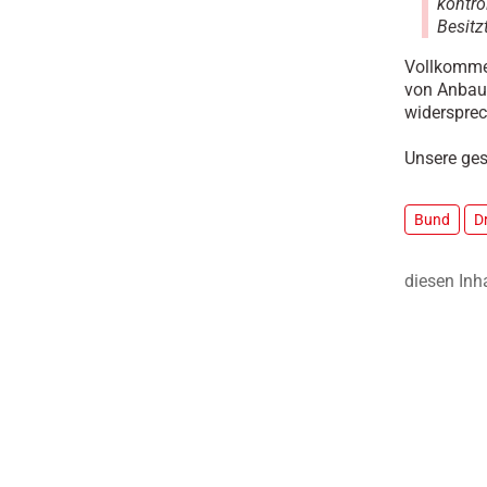
kontro
Besitz
Vollkommen
von Anbauv
widersprec
Unsere ge
Bund
D
diesen Inh