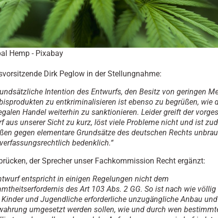
bal Hemp - Pixabay
vorsitzende Dirk Peglow in der Stellungnahme:
rundsätzliche Intention des Entwurfs, den Besitz von geringen 
isprodukten zu entkriminalisieren ist ebenso zu begrüßen, wie d
legalen Handel weiterhin zu sanktionieren.
Leider greift der vorges
f aus unserer Sicht zu kurz, löst viele Probleme nicht und ist 
ßen gegen elementare Grundsätze des deutschen Rechts unbra
verfassungsrechtlich bedenklich.“
rücken, der Sprecher unser Fachkommission Recht ergänzt:
ntwurf entspricht in einigen Regelungen nicht dem
mtheitserfordernis des Art 103 Abs. 2 GG. So ist nach wie völlig 
r Kinder und Jugendliche erforderliche unzugängliche Anbau und
wahrung umgesetzt werden sollen, wie und durch wen bestimmt