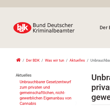
Der
Der BDK
Was wir tun
Aktuelles
Unbrauchbar
N
Unbr
Aktuelles
a
Unbrauchbarer Gesetzentwurf
priv
v
zum privaten und
i
gemeinschaftlichen, nicht-
gewe
g
gewerblichen Eigenanbau von
a
Cannabis
t