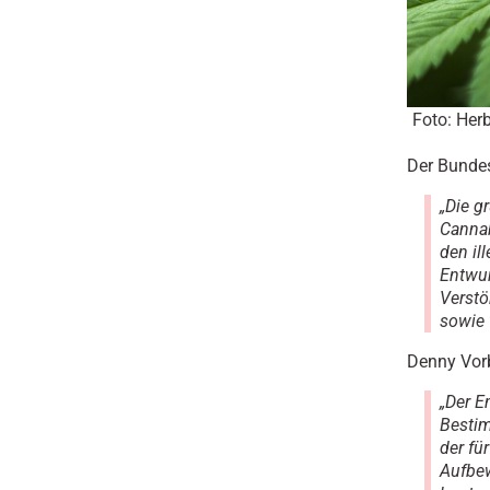
Foto: Her
Der Bundes
„Die g
Cannab
den il
Entwur
Verstö
sowie 
Denny Vorb
„Der E
Bestim
der fü
Aufbe