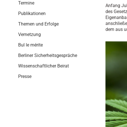
i
Termine
Anfang Jul
o
des Gesetz
n
Publikationen
Eigenanbau
anschließ
Themen und Erfolge
dem aus u
Vernetzung
Bul le mérite
Berliner Sicherheitsgespräche
Wissenschaftlicher Beirat
Presse