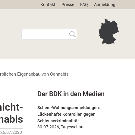
Kontakt
Presse
FAQ
Anmeldung
W
E
e
r
b
w
s
e
i
i
t
t
e
e
erblichen Eigenanbau von Cannabis
d
r
u
t
r
e
m
Der BDK in den Medien
c
S
h
u
icht-
s
c
Schein-Wohnungsanmeldungen:
u
h
Lückenhafte Kontrollen gegen
nabis
c
e
Schleuserkriminalität
h
…
30.07.2026, Tagesschau
26.07.2023
e