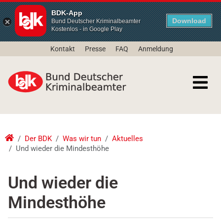
BDK-App
Download
Bund Deutscher Kriminalbeamter
Kostenlos - in Google Play
Kontakt
Presse
FAQ
Anmeldung
Der BDK
Was wir tun
Aktuelles
Und wieder die Mindesthöhe
Und wieder die
Mindesthöhe