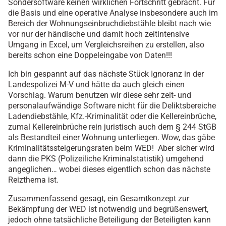
Sondersoftware keinen wirklichen Fortschritt gebracht. Für
die Basis und eine operative Analyse insbesondere auch im
Bereich der Wohnungseinbruchdiebstähle bleibt nach wie
vor nur der händische und damit hoch zeitintensive
Umgang in Excel, um Vergleichsreihen zu erstellen, also
bereits schon eine Doppeleingabe von Daten!!!
Ich bin gespannt auf das nächste Stück Ignoranz in der
Landespolizei M-V und hätte da auch gleich einen
Vorschlag. Warum benutzen wir diese sehr zeit- und
personalaufwändige Software nicht für die Deliktsbereiche
Ladendiebstähle, Kfz.-Kriminalität oder die Kellereinbrüche,
zumal Kellereinbrüche rein juristisch auch dem § 244 StGB
als Bestandteil einer Wohnung unterliegen. Wow, das gäbe
Kriminalitätssteigerungsraten beim WED! Aber sicher wird
dann die PKS (Polizeiliche Kriminalstatistik) umgehend
angeglichen… wobei dieses eigentlich schon das nächste
Reizthema ist.
Zusammenfassend gesagt, ein Gesamtkonzept zur
Bekämpfung der WED ist notwendig und begrüßenswert,
jedoch ohne tatsächliche Beteiligung der Beteiligten kann