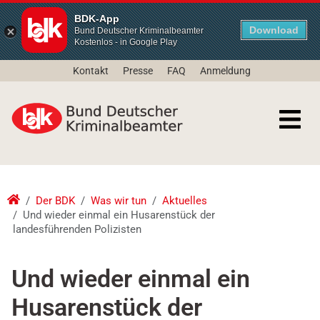
BDK-App
Download
Bund Deutscher Kriminalbeamter
Kostenlos - in Google Play
Kontakt
Presse
FAQ
Anmeldung
Der BDK
Was wir tun
Aktuelles
Und wieder einmal ein Husarenstück der
landesführenden Polizisten
Und wieder einmal ein
Husarenstück der